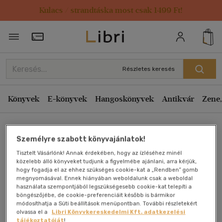
Kulacs / strandtáska most csak 1499 Ft!
Törzsvásárlói Kártya adatai
Részletes keresés
Könyvek
E-könyvek
Hangoskönyvek
Antikvár
Zene,
Főoldal
Személyre szabott könyvajánlatok!
Tisztelt Vásárlónk! Annak érdekében, hogy az ízléséhez minél
Bonsai mindentudó
közelebb álló könyveket tudjunk a figyelmébe ajánlani, arra kérjük,
hogy fogadja el az ehhez szükséges cookie-kat a „Rendben” gomb
megnyomásával. Ennek hiányában weboldalunk csak a weboldal
Rüger Annegret
használata szempontjából legszükségesebb cookie-kat telepíti a
böngészőjébe, de cookie-preferenciáit később is bármikor
módosíthatja a Süti beállítások menüpontban. További részletekért
Antikvár könyv (1db)
olvassa el a
Libri Könyvkereskedelmi Kft. adatkezelési
tájékoztatóját
!