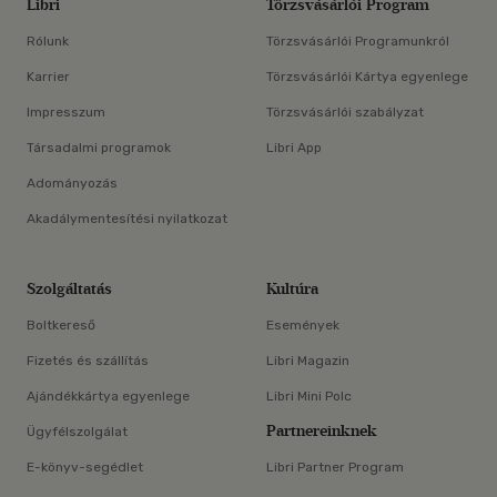
Libri
Törzsvásárlói Program
Rólunk
Törzsvásárlói Programunkról
Karrier
Törzsvásárlói Kártya egyenlege
Impresszum
Törzsvásárlói szabályzat
Társadalmi programok
Libri App
Adományozás
Akadálymentesítési nyilatkozat
Szolgáltatás
Kultúra
Boltkereső
Események
Fizetés és szállítás
Libri Magazin
Ajándékkártya egyenlege
Libri Mini Polc
Partnereinknek
Ügyfélszolgálat
E-könyv-segédlet
Libri Partner Program