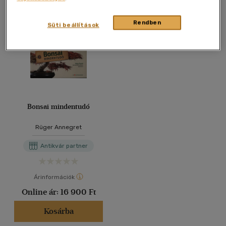
Rendben
Süti beállítások
Bonsai mindentudó
Rüger Annegret
Antikvár partner
Árinformációk
Online ár:
16 900 Ft
Kosárba