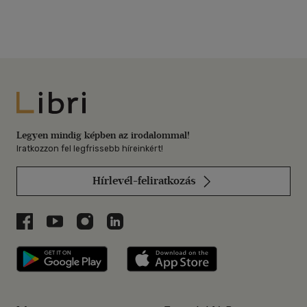
Libri
Legyen mindig képben az irodalommal!
Iratkozzon fel legfrissebb híreinkért!
Hírlevél-feliratkozás
Libri a Facebookon
Libri a Youtube-on
Libri az Instagramon
Libri a LinkedInen
Libri applikáció Szerezd meg: Google P
Libri applikáció 