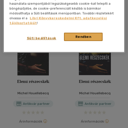
használata szempontjából legszükségesebb cookie-kat telepíti a
További formátumok
böngészőjébe, de cookie-preferenciáit később is bármikor
módosíthatja a Süti beállítások menüpontban. További részletekért
olvassa el a
Libri Könyvkereskedelmi Kft. adatkezelési
tájékoztatóját
!
Rendben
Süti beállítások
Elemi részecskék
Elemi részecskék
Michel Houellebecq
Michel Houellebecq
Antikvár partner
Antikvár partner
Árinformációk
Árinformációk