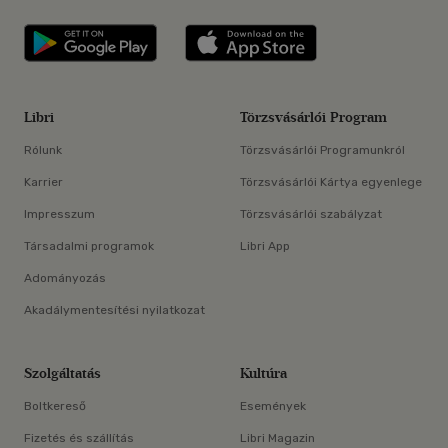
Libri applikáció Szerezd meg: Google P
Libri applikáció 
Libri
Törzsvásárlói Program
Rólunk
Törzsvásárlói Programunkról
Karrier
Törzsvásárlói Kártya egyenlege
Impresszum
Törzsvásárlói szabályzat
Társadalmi programok
Libri App
Adományozás
Akadálymentesítési nyilatkozat
Szolgáltatás
Kultúra
Boltkereső
Események
Fizetés és szállítás
Libri Magazin