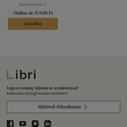
Árinformációk
Online ár:
6 940 Ft
Kosárba
Libri
Legyen mindig képben az irodalommal!
Iratkozzon fel legfrissebb híreinkért!
Hírlevél-feliratkozás
Libri a Facebookon
Libri a Youtube-on
Libri az Instagramon
Libri a LinkedInen