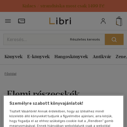
Kulacs / strandtáska most csak 1499 Ft!
Törzsvásárlói Kártya adatai
Részletes keresés
Könyvek
E-könyvek
Hangoskönyvek
Antikvár
Zene,
Főoldal
Elemi részecskék
Személyre szabott könyvajánlatok!
Michel Houellebecq
Tisztelt Vásárlónk! Annak érdekében, hogy az ízléséhez minél
közelebb álló könyveket tudjunk a figyelmébe ajánlani, arra kérjük,
Antikvár könyv (3db)
hogy fogadja el az ehhez szükséges cookie-kat a „Rendben” gomb
megnyomásával. Ennek hiányában weboldalunk csak a weboldal