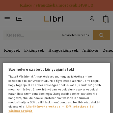
Kulacs / strandtáska most csak 1499 Ft!
Törzsvásárlói Kártya adatai
Részletes keresés
Könyvek
E-könyvek
Hangoskönyvek
Antikvár
Zene,
Főoldal
Személyre szabott könyvajánlatok!
Tisztelt Vásárlónk! Annak érdekében, hogy az ízléséhez minél
közelebb álló könyveket tudjunk a figyelmébe ajánlani, arra kérjük,
Egy gyermek megérkezett
hogy fogadja el az ehhez szükséges cookie-kat a „Rendben” gomb
megnyomásával. Ennek hiányában weboldalunk csak a weboldal
használata szempontjából legszükségesebb cookie-kat telepíti a
Antikvár könyv (2db)
böngészőjébe, de cookie-preferenciáit később is bármikor
módosíthatja a Süti beállítások menüpontban. További részletekért
olvassa el a
Libri Könyvkereskedelmi Kft. adatkezelési
tájékoztatóját
!