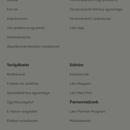
Rólunk
Törzsvásárlói Programunkról
Karrier
Törzsvásárlói Kártya egyenlege
Impresszum
Törzsvásárlói szabályzat
Társadalmi programok
Libri App
Adományozás
Akadálymentesítési nyilatkozat
Szolgáltatás
Kultúra
Boltkereső
Események
Fizetés és szállítás
Libri Magazin
Ajándékkártya egyenlege
Libri Mini Polc
Partnereinknek
Ügyfélszolgálat
E-könyv-segédlet
Libri Partner Program
Elállási nyilatkozat
Médiaajánlat