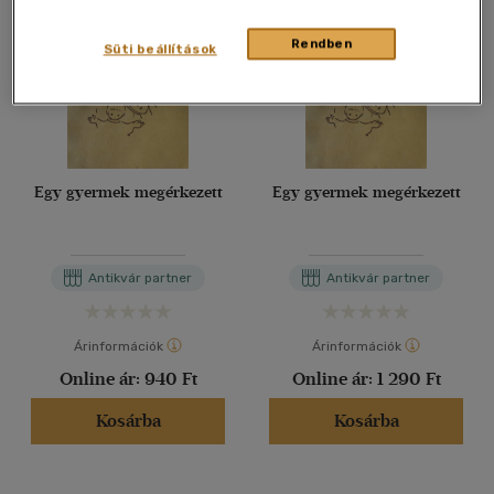
Rendben
Süti beállítások
Egy gyermek megérkezett
Egy gyermek megérkezett
Antikvár partner
Antikvár partner
Árinformációk
Árinformációk
Online ár:
940 Ft
Online ár:
1 290 Ft
Kosárba
Kosárba