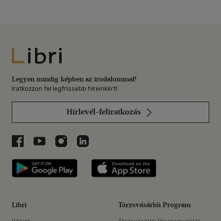
Libri
Legyen mindig képben az irodalommal!
Iratkozzon fel legfrissebb híreinkért!
Hírlevél-feliratkozás
Libri a Facebookon
Libri a Youtube-on
Libri az Instagramon
Libri a LinkedInen
Libri applikáció Szerezd meg: Google P
Libri applikáció 
Libri
Törzsvásárlói Program