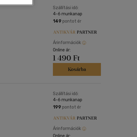
Kártya
Vallás, mitológia
m
Szállítási idő:
Képeslap
4-6 munkanap
és Természet
yv
Naptár
149
pontot ér
k
Papír, írószer
ok
Árinformációk
Online ár:
1 490 Ft
Kosárba
Szállítási idő:
4-6 munkanap
199
pontot ér
Árinformációk
Online ár: