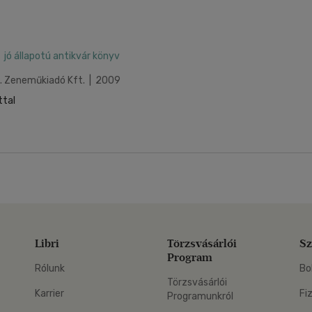
jó állapotú antikvár könyv
p. Zeneműkiadó Kft. | 2009
ttal
Libri
Törzsvásárlói
Sz
Program
Rólunk
Bo
Törzsvásárlói
Karrier
Fi
Programunkról