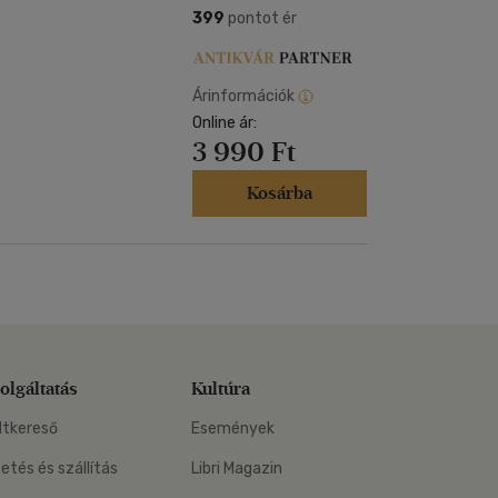
399
pontot ér
Árinformációk
Online ár:
3 990 Ft
Kosárba
olgáltatás
Kultúra
ltkereső
Események
zetés és szállítás
Libri Magazin