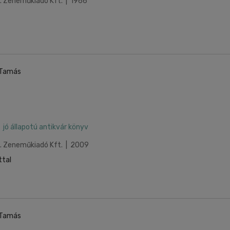
p. Zeneműkiadó Kft. | 1966
 Tamás
jó állapotú antikvár könyv
p. Zeneműkiadó Kft. | 2009
ttal
 Tamás