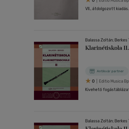
0
| Editio Musica B
VII., átdolgozott kiadás.
Balassa Zoltán; Berkes
Klarinétiskola II.
Antikvár partner
0
| Editio Musica B
Kivehető fogástábláza
Balassa Zoltán; Berkes
Klarinétiskola II.