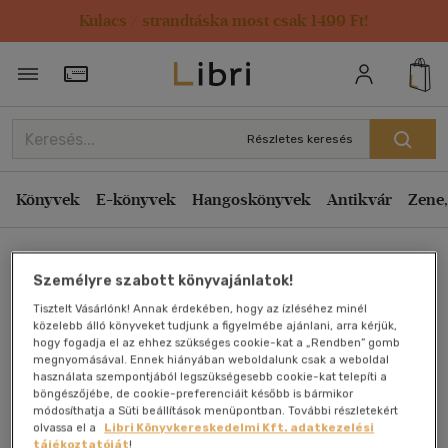
Kulacs / strandtáska most csak 1499 Ft!
Törzsvásárlói Kártya adatai
Részletes keresés
Könyvek
E-könyvek
Hangoskönyvek
Antikvár
Zene,
Főoldal
Személyre szabott könyvajánlatok!
Tisztelt Vásárlónk! Annak érdekében, hogy az ízléséhez minél
Mi történt avagy sem
közelebb álló könyveket tudjunk a figyelmébe ajánlani, arra kérjük,
hogy fogadja el az ehhez szükséges cookie-kat a „Rendben” gomb
megnyomásával. Ennek hiányában weboldalunk csak a weboldal
Parti Nagy Lajos
használata szempontjából legszükségesebb cookie-kat telepíti a
böngészőjébe, de cookie-preferenciáit később is bármikor
módosíthatja a Süti beállítások menüpontban. További részletekért
Antikvár könyv (2db)
olvassa el a
Libri Könyvkereskedelmi Kft. adatkezelési
tájékoztatóját
!