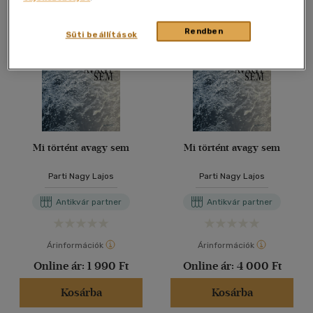
Rendben
Süti beállítások
Mi történt avagy sem
Mi történt avagy sem
Parti Nagy Lajos
Parti Nagy Lajos
Antikvár partner
Antikvár partner
Árinformációk
Árinformációk
Online ár:
1 990 Ft
Online ár:
4 000 Ft
Kosárba
Kosárba