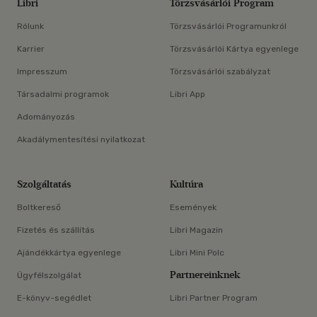
Libri
Törzsvásárlói Program
Rólunk
Törzsvásárlói Programunkról
Karrier
Törzsvásárlói Kártya egyenlege
Impresszum
Törzsvásárlói szabályzat
Társadalmi programok
Libri App
Adományozás
Akadálymentesítési nyilatkozat
Szolgáltatás
Kultúra
Boltkereső
Események
Fizetés és szállítás
Libri Magazin
Ajándékkártya egyenlege
Libri Mini Polc
Partnereinknek
Ügyfélszolgálat
E-könyv-segédlet
Libri Partner Program