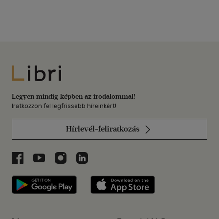
Libri
Legyen mindig képben az irodalommal!
Iratkozzon fel legfrissebb híreinkért!
Hírlevél-feliratkozás
Libri a Facebookon
Libri a Youtube-on
Libri az Instagramon
Libri a LinkedInen
Libri applikáció Szerezd meg: Google P
Libri applikáció 