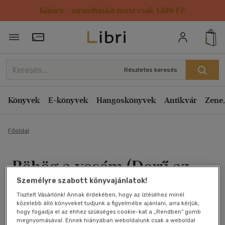
Kulacs / strandtáska most csak 1499 Ft!
Törzsvásárlói Kártya adatai
Részletes keresés
Könyvek
E-könyvek
Hangoskönyvek
Antikvár
Zene,
Főoldal
Röhög a vesém (Derű az
Személyre szabott könyvajánlatok!
iskolapadban)
Tisztelt Vásárlónk! Annak érdekében, hogy az ízléséhez minél
közelebb álló könyveket tudjunk a figyelmébe ajánlani, arra kérjük,
Pásztai Ottó
hogy fogadja el az ehhez szükséges cookie-kat a „Rendben” gomb
megnyomásával. Ennek hiányában weboldalunk csak a weboldal