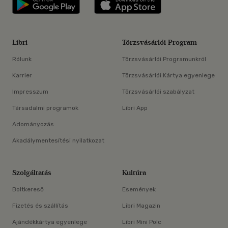
Libri applikáció Szerezd meg: Google P
Libri applikáció 
Libri
Törzsvásárlói Program
Rólunk
Törzsvásárlói Programunkról
Karrier
Törzsvásárlói Kártya egyenlege
Impresszum
Törzsvásárlói szabályzat
Társadalmi programok
Libri App
Adományozás
Akadálymentesítési nyilatkozat
Szolgáltatás
Kultúra
Boltkereső
Események
Fizetés és szállítás
Libri Magazin
Ajándékkártya egyenlege
Libri Mini Polc