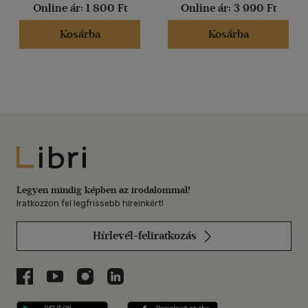
Online ár:
1 800 Ft
Online ár:
3 990 Ft
Kosárba
Kosárba
Libri
Legyen mindig képben az irodalommal!
Iratkozzon fel legfrissebb híreinkért!
Hírlevél-feliratkozás
Libri a Facebookon
Libri a Youtube-on
Libri az Instagramon
Libri a LinkedInen