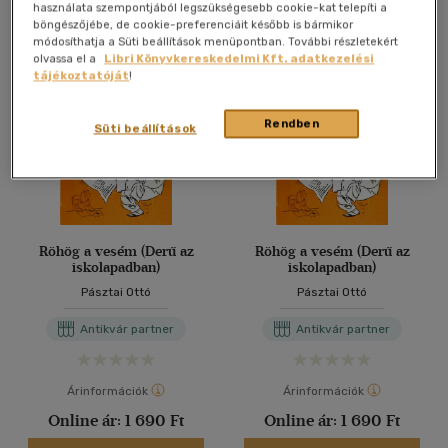
Antikvár könyv (4db)
használata szempontjából legszükségesebb cookie-kat telepíti a
böngészőjébe, de cookie-preferenciáit később is bármikor
módosíthatja a Süti beállítások menüpontban. További részletekért
olvassa el a
Libri Könyvkereskedelmi Kft. adatkezelési
tájékoztatóját
!
Rendben
Süti beállítások
Röhög a vesém (Derű az
Röhög a vesém (Derű az
iskolapadban)
iskolapadban)
Pásztai Ottó
Pásztai Ottó
Antikvár partner
Antikvár partner
Árinformációk
Árinformációk
Online ár:
1 690 Ft
Online ár:
1 690 Ft