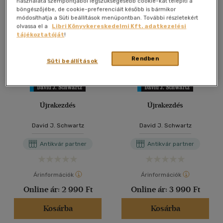
használata szempontjából legszükségesebb cookie-kat telepíti a
böngészőjébe, de cookie-preferenciáit később is bármikor
módosíthatja a Süti beállítások menüpontban. További részletekért
olvassa el a
Libri Könyvkereskedelmi Kft. adatkezelési
tájékoztatóját
!
Rendben
Süti beállítások
Újrakezdés
Újrakezdés
David J. Schwartz
David J. Schwartz
Antikvár partner
Antikvár partner
Árinformációk
Árinformációk
Online ár:
2 990 Ft
Online ár:
3 990 Ft
Kosárba
Kosárba