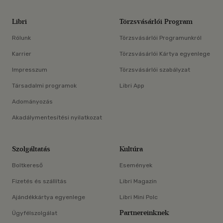
Libri
Törzsvásárlói Program
Rólunk
Törzsvásárlói Programunkról
Karrier
Törzsvásárlói Kártya egyenlege
Impresszum
Törzsvásárlói szabályzat
Társadalmi programok
Libri App
Adományozás
Akadálymentesítési nyilatkozat
Szolgáltatás
Kultúra
Boltkereső
Események
Fizetés és szállítás
Libri Magazin
Ajándékkártya egyenlege
Libri Mini Polc
Partnereinknek
Ügyfélszolgálat