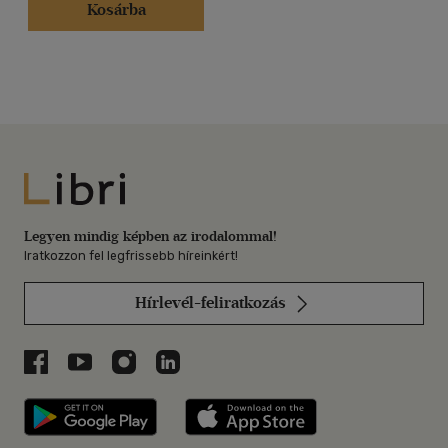
Kosárba
Libri
Legyen mindig képben az irodalommal!
Iratkozzon fel legfrissebb híreinkért!
Hírlevél-feliratkozás
Libri a Facebookon
Libri a Youtube-on
Libri az Instagramon
Libri a LinkedInen
Libri applikáció Szerezd meg: Google P
Libri applikáció 