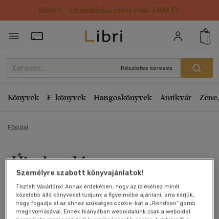
Kulacs / strandtáska most csak 1499 Ft!
Törzsvásárlói Kártya adatai
Részletes keresés
Könyvek
E-könyvek
Hangoskönyvek
Antikvár
Zene,
Főoldal
Újrakezdés
Személyre szabott könyvajánlatok!
David J. Schwartz
Tisztelt Vásárlónk! Annak érdekében, hogy az ízléséhez minél
közelebb álló könyveket tudjunk a figyelmébe ajánlani, arra kérjük,
Antikvár könyv (3db)
hogy fogadja el az ehhez szükséges cookie-kat a „Rendben” gomb
megnyomásával. Ennek hiányában weboldalunk csak a weboldal