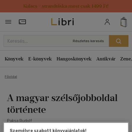
Kulacs / strandtáska most csak 1499 Ft!
Törzsvásárlói Kártya adatai
Részletes keresés
Könyvek
E-könyvek
Hangoskönyvek
Antikvár
Zene,
Főoldal
A magyar szélsőjobboldal
története
Paksa Rudolf
Személyre szabott könyvajánlatok!