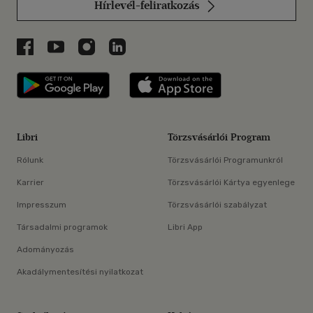
Hírlevél-feliratkozás
Libri a Facebookon
Libri a Youtube-on
Libri az Instagramon
Libri a LinkedInen
Libri applikáció Szerezd meg: Google P
Libri applikáció 
Libri
Törzsvásárlói Program
Rólunk
Törzsvásárlói Programunkról
Karrier
Törzsvásárlói Kártya egyenlege
Impresszum
Törzsvásárlói szabályzat
Társadalmi programok
Libri App
Adományozás
Akadálymentesítési nyilatkozat