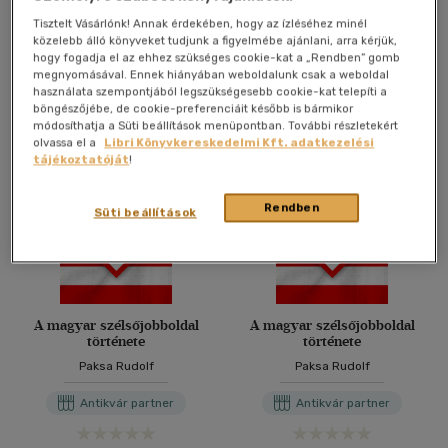
Antikvár könyv (6db)
Tisztelt Vásárlónk! Annak érdekében, hogy az ízléséhez minél
közelebb álló könyveket tudjunk a figyelmébe ajánlani, arra kérjük,
hogy fogadja el az ehhez szükséges cookie-kat a „Rendben” gomb
További formátumok
megnyomásával. Ennek hiányában weboldalunk csak a weboldal
használata szempontjából legszükségesebb cookie-kat telepíti a
böngészőjébe, de cookie-preferenciáit később is bármikor
módosíthatja a Süti beállítások menüpontban. További részletekért
olvassa el a
Libri Könyvkereskedelmi Kft. adatkezelési
tájékoztatóját
!
Rendben
Süti beállítások
A magyar szélsőjobboldal
A magyar szélsőjobboldal
története
története
Paksa Rudolf
Paksa Rudolf
Antikvár partner
Antikvár partner