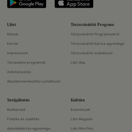
Libri applikáció Szerezd meg: Google P
Libri applikáció 
Libri
Törzsvásárlói Program
Rólunk
Törzsvásárlói Programunkról
Karrier
Törzsvásárlói Kártya egyenlege
Impresszum
Törzsvásárlói szabályzat
Társadalmi programok
Libri App
Adományozás
Akadálymentesítési nyilatkozat
Szolgáltatás
Kultúra
Boltkereső
Események
Fizetés és szállítás
Libri Magazin
Ajándékkártya egyenlege
Libri Mini Polc