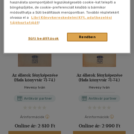
Antikvár könyv (4db)
használata szempontjából legszükségesebb cookie-kat telepíti a
böngészőjébe, de cookie-preferenciáit később is bármikor
módosíthatja a Süti beállítások menüpontban. További részletekért
olvassa el a
Libri Könyvkereskedelmi Kft. adatkezelési
tájékoztatóját
!
Rendben
Süti beállítások
Az állatok fényképezése
Az állatok fényképezése
(Hafa könyvtár 71-74.)
(Hafa könyvtár 71-74.)
Hevesy Iván
Hevesy Iván
Antikvár partner
Antikvár partner
Árinformációk
Árinformációk
Online ár:
2 810 Ft
Online ár:
2 990 Ft