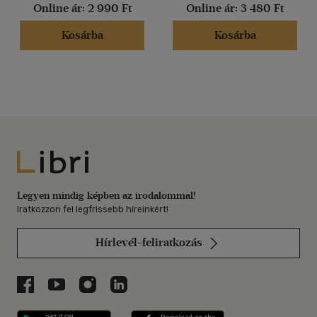
Online ár:
2 990 Ft
Online ár:
3 480 Ft
Kosárba
Kosárba
Libri
Legyen mindig képben az irodalommal!
Iratkozzon fel legfrissebb híreinkért!
Hírlevél-feliratkozás
Libri a Facebookon
Libri a Youtube-on
Libri az Instagramon
Libri a LinkedInen