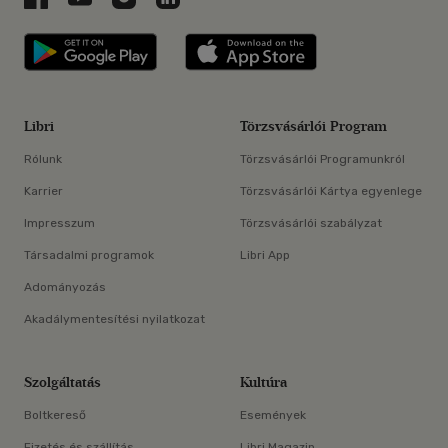
Libri applikáció Szerezd meg: Google P
Libri applikáció 
Libri
Törzsvásárlói Program
Rólunk
Törzsvásárlói Programunkról
Karrier
Törzsvásárlói Kártya egyenlege
Impresszum
Törzsvásárlói szabályzat
Társadalmi programok
Libri App
Adományozás
Akadálymentesítési nyilatkozat
Szolgáltatás
Kultúra
Boltkereső
Események
Fizetés és szállítás
Libri Magazin