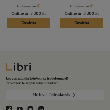
Árinformációk
Árinformációk
Online ár:
3 200 Ft
Online ár:
3 200 Ft
Kosárba
Kosárba
Libri
Legyen mindig képben az irodalommal!
Iratkozzon fel legfrissebb híreinkért!
Hírlevél-feliratkozás
Libri a Facebookon
Libri a Youtube-on
Libri az Instagramon
Libri a LinkedInen