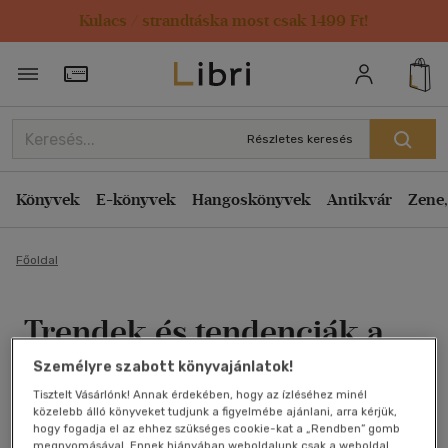
Kulacs / strandtáska most csak 1499 Ft!
Törzsvásárlói Kártya adatai
Részletes keresés
Könyvek
E-könyvek
Hangoskönyvek
Antikvár
Zene,
Főoldal
Trendek és tendenciák a
kelet-európai emberi
Személyre szabott könyvajánlatok!
Tisztelt Vásárlónk! Annak érdekében, hogy az ízléséhez minél
erőforrás
közelebb álló könyveket tudjunk a figyelmébe ajánlani, arra kérjük,
hogy fogadja el az ehhez szükséges cookie-kat a „Rendben” gomb
megnyomásával. Ennek hiányában weboldalunk csak a weboldal