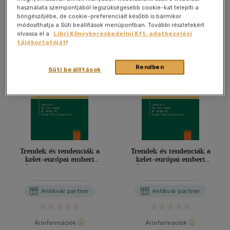
menedzsmentben
használata szempontjából legszükségesebb cookie-kat telepíti a
böngészőjébe, de cookie-preferenciáit később is bármikor
Antikvár könyv (4db)
módosíthatja a Süti beállítások menüpontban. További részletekért
olvassa el a
Libri Könyvkereskedelmi Kft. adatkezelési
tájékoztatóját
!
Rendben
Süti beállítások
Trendek és tendenciák a
Trendek és tendenciák a
kelet-európai emberi
kelet-európai emberi
erőforrás menedzsmentben
erőforrás menedzsmentben
Antikvár partner
Antikvár partner
Árinformációk
Árinformációk