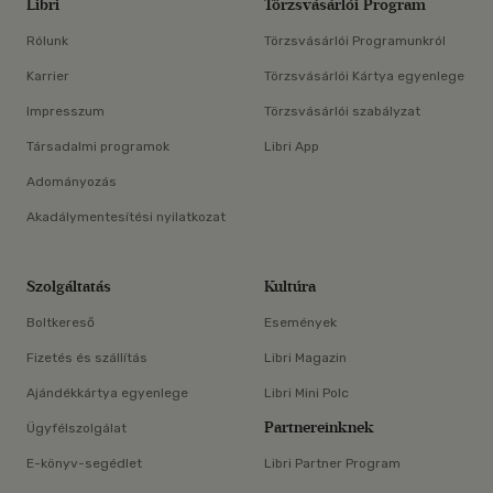
Libri
Törzsvásárlói Program
Rólunk
Törzsvásárlói Programunkról
Karrier
Törzsvásárlói Kártya egyenlege
Impresszum
Törzsvásárlói szabályzat
Társadalmi programok
Libri App
Adományozás
Akadálymentesítési nyilatkozat
Szolgáltatás
Kultúra
Boltkereső
Események
Fizetés és szállítás
Libri Magazin
Ajándékkártya egyenlege
Libri Mini Polc
Partnereinknek
Ügyfélszolgálat
E-könyv-segédlet
Libri Partner Program