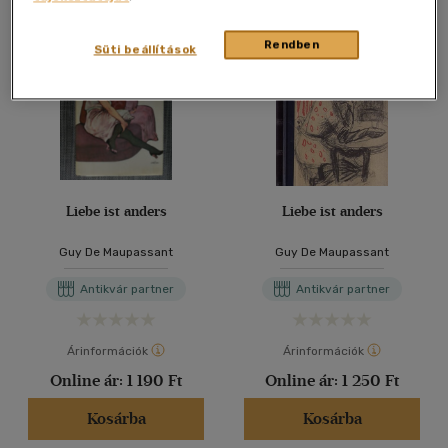
Rendben
Süti beállítások
Liebe ist anders
Liebe ist anders
Guy De Maupassant
Guy De Maupassant
Antikvár partner
Antikvár partner
Árinformációk
Árinformációk
Online ár:
1 190 Ft
Online ár:
1 250 Ft
Kosárba
Kosárba