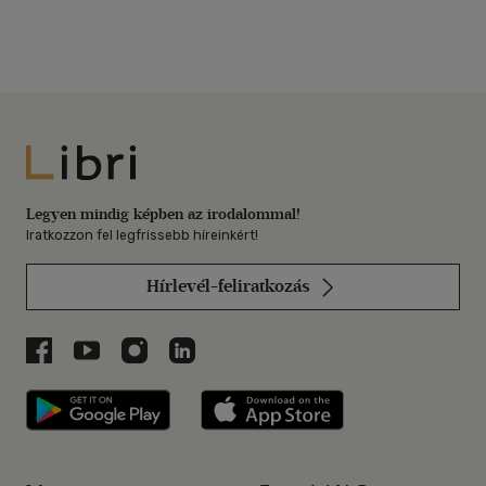
Libri
Legyen mindig képben az irodalommal!
Iratkozzon fel legfrissebb híreinkért!
Hírlevél-feliratkozás
Libri a Facebookon
Libri a Youtube-on
Libri az Instagramon
Libri a LinkedInen
Libri applikáció Szerezd meg: Google P
Libri applikáció 