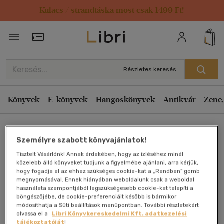
Kulacs / strandtáska most csak 1499 Ft!
Törzsvásárlói Kártya adatai
Részletes keresés
Könyvek
E-könyvek
Hangoskönyvek
Antikvár
Zene,
Főoldal
Személyre szabott könyvajánlatok!
Tisztelt Vásárlónk! Annak érdekében, hogy az ízléséhez minél
Liebe ist anders
közelebb álló könyveket tudjunk a figyelmébe ajánlani, arra kérjük,
hogy fogadja el az ehhez szükséges cookie-kat a „Rendben” gomb
megnyomásával. Ennek hiányában weboldalunk csak a weboldal
Guy De Maupassant
használata szempontjából legszükségesebb cookie-kat telepíti a
böngészőjébe, de cookie-preferenciáit később is bármikor
módosíthatja a Süti beállítások menüpontban. További részletekért
Antikvár könyv (2db)
olvassa el a
Libri Könyvkereskedelmi Kft. adatkezelési
tájékoztatóját
!