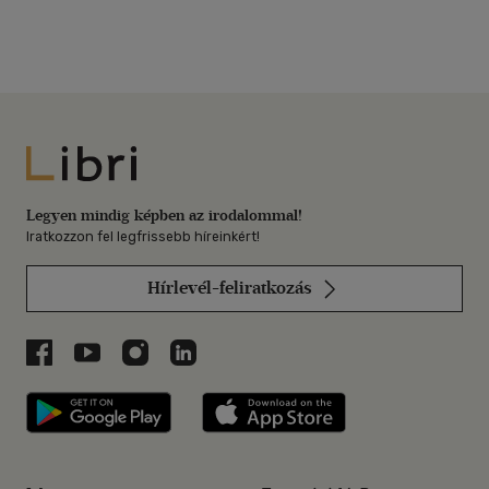
Libri
Legyen mindig képben az irodalommal!
Iratkozzon fel legfrissebb híreinkért!
Hírlevél-feliratkozás
Libri a Facebookon
Libri a Youtube-on
Libri az Instagramon
Libri a LinkedInen
Libri applikáció Szerezd meg: Google P
Libri applikáció 