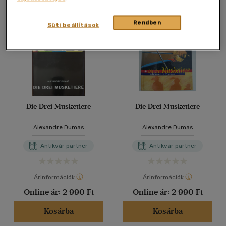
Rendben
Süti beállítások
Die Drei Musketiere
Die Drei Musketiere
Alexandre Dumas
Alexandre Dumas
Antikvár partner
Antikvár partner
Árinformációk
Árinformációk
Online ár:
2 990 Ft
Online ár:
2 990 Ft
Kosárba
Kosárba