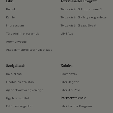
Libri
Törzsvásárlói Program
Rólunk
Törzsvásárlói Programunkról
Karrier
Törzsvásárlói Kártya egyenlege
Impresszum
Törzsvásárlói szabályzat
Társadalmi programok
Libri App
Adományozás
Akadálymentesítési nyilatkozat
Szolgáltatás
Kultúra
Boltkereső
Események
Fizetés és szállítás
Libri Magazin
Ajándékkártya egyenlege
Libri Mini Polc
Partnereinknek
Ügyfélszolgálat
E-könyv-segédlet
Libri Partner Program