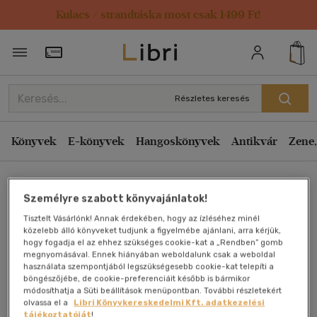
Kulacs / strandtáska most csak 1499 Ft!
Törzsvásárlói Kártya adatai
Részletes keresés
Könyvek
E-könyvek
Hangoskönyvek
Antikvár
Zene,
Főoldal
Személyre szabott könyvajánlatok!
Tisztelt Vásárlónk! Annak érdekében, hogy az ízléséhez minél
Die Drei Musketiere
közelebb álló könyveket tudjunk a figyelmébe ajánlani, arra kérjük,
hogy fogadja el az ehhez szükséges cookie-kat a „Rendben” gomb
megnyomásával. Ennek hiányában weboldalunk csak a weboldal
Alexandre Dumas
használata szempontjából legszükségesebb cookie-kat telepíti a
böngészőjébe, de cookie-preferenciáit később is bármikor
módosíthatja a Süti beállítások menüpontban. További részletekért
Antikvár könyv (2db)
olvassa el a
Libri Könyvkereskedelmi Kft. adatkezelési
tájékoztatóját
!