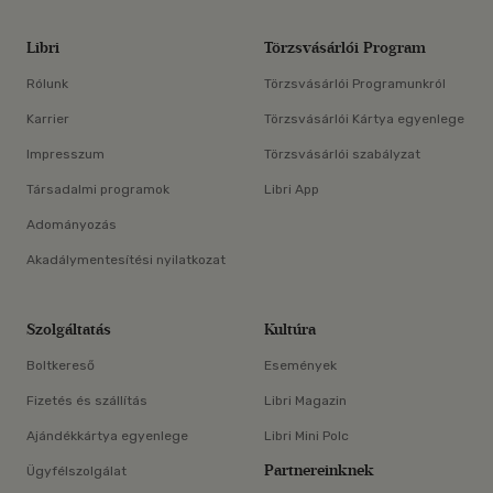
Libri
Törzsvásárlói Program
Rólunk
Törzsvásárlói Programunkról
Karrier
Törzsvásárlói Kártya egyenlege
Impresszum
Törzsvásárlói szabályzat
Társadalmi programok
Libri App
Adományozás
Akadálymentesítési nyilatkozat
Szolgáltatás
Kultúra
Boltkereső
Események
Fizetés és szállítás
Libri Magazin
Ajándékkártya egyenlege
Libri Mini Polc
Partnereinknek
Ügyfélszolgálat