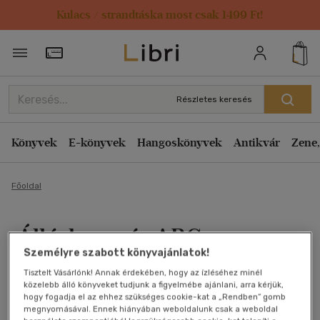
Kulacs / strandtáska most csak 1499 Ft!
Törzsvásárlói Kártya adatai
Részletes keresés
Könyvek
E-könyvek
Hangoskönyvek
Antikvár
Zene,
Főoldal
Álláskeresés ABC
Személyre szabott könyvajánlatok!
Kifferné E. Anikó
Tisztelt Vásárlónk! Annak érdekében, hogy az ízléséhez minél
közelebb álló könyveket tudjunk a figyelmébe ajánlani, arra kérjük,
Antikvár könyv (3db)
hogy fogadja el az ehhez szükséges cookie-kat a „Rendben” gomb
megnyomásával. Ennek hiányában weboldalunk csak a weboldal