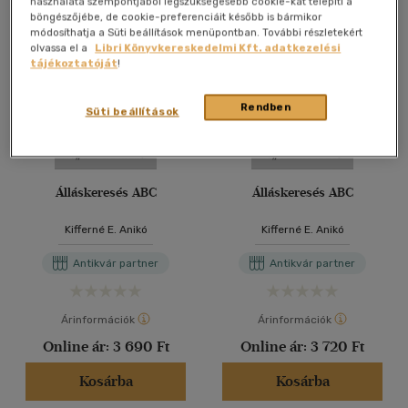
használata szempontjából legszükségesebb cookie-kat telepíti a
böngészőjébe, de cookie-preferenciáit később is bármikor
módosíthatja a Süti beállítások menüpontban. További részletekért
olvassa el a
Libri Könyvkereskedelmi Kft. adatkezelési
tájékoztatóját
!
Rendben
Süti beállítások
Álláskeresés ABC
Álláskeresés ABC
Kifferné E. Anikó
Kifferné E. Anikó
Antikvár partner
Antikvár partner
Árinformációk
Árinformációk
Online ár:
3 690 Ft
Online ár:
3 720 Ft
Kosárba
Kosárba