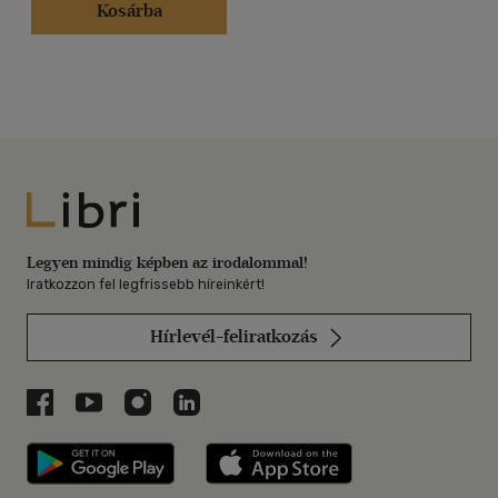
Kosárba
Libri
Legyen mindig képben az irodalommal!
Iratkozzon fel legfrissebb híreinkért!
Hírlevél-feliratkozás
Libri a Facebookon
Libri a Youtube-on
Libri az Instagramon
Libri a LinkedInen
Libri applikáció Szerezd meg: Google P
Libri applikáció 