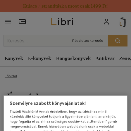
Kulacs / strandtáska most csak 1499 Ft!
Törzsvásárlói Kártya adatai
Részletes keresés
Könyvek
E-könyvek
Hangoskönyvek
Antikvár
Zene,
Főoldal
Énmárka
Személyre szabott könyvajánlatok!
John Purkiss, David Royston-Lee
Tisztelt Vásárlónk! Annak érdekében, hogy az ízléséhez minél
közelebb álló könyveket tudjunk a figyelmébe ajánlani, arra kérjük,
Antikvár könyv (5db)
hogy fogadja el az ehhez szükséges cookie-kat a „Rendben” gomb
megnyomásával. Ennek hiányában weboldalunk csak a weboldal