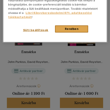
használata szempontjából legszükségesebb cookie-kat telepíti a
böngészőjébe, de cookie-preferenciáit később is bármikor
módosíthatja a Süti beállítások menüpontban. További részletekért
olvassa el a
Libri Könyvkereskedelmi Kft. adatkezelési
tájékoztatóját
!
Rendben
Süti beállítások
Énmárka
Énmárka
John Purkiss, David Royston-
John Purkiss, David Royston-
Lee
Lee
Antikvár partner
Antikvár partner
Árinformációk
Árinformációk
Online ár:
1 190 Ft
Online ár:
1 690 Ft
Kosárba
Kosárba