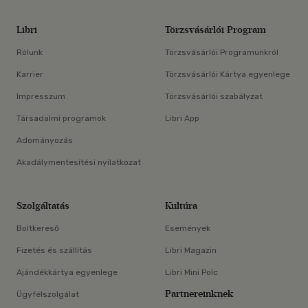
Libri
Törzsvásárlói Program
Rólunk
Törzsvásárlói Programunkról
Karrier
Törzsvásárlói Kártya egyenlege
Impresszum
Törzsvásárlói szabályzat
Társadalmi programok
Libri App
Adományozás
Akadálymentesítési nyilatkozat
Szolgáltatás
Kultúra
Boltkereső
Események
Fizetés és szállítás
Libri Magazin
Ajándékkártya egyenlege
Libri Mini Polc
Partnereinknek
Ügyfélszolgálat