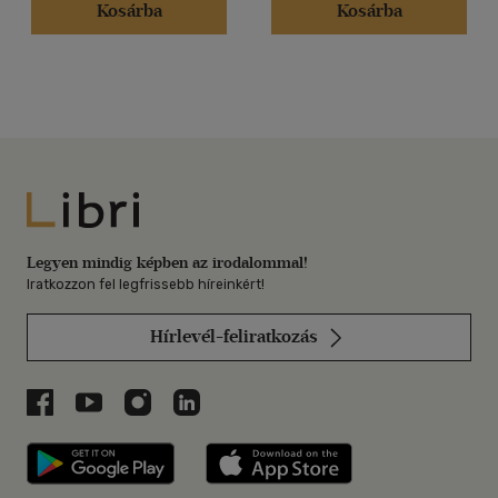
Kosárba
Kosárba
Libri
Legyen mindig képben az irodalommal!
Iratkozzon fel legfrissebb híreinkért!
Hírlevél-feliratkozás
Libri a Facebookon
Libri a Youtube-on
Libri az Instagramon
Libri a LinkedInen
Libri applikáció Szerezd meg: Google P
Libri applikáció 