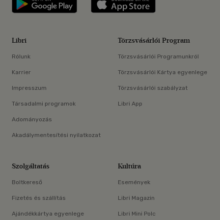
Libri
Törzsvásárlói Program
Rólunk
Törzsvásárlói Programunkról
Karrier
Törzsvásárlói Kártya egyenlege
Impresszum
Törzsvásárlói szabályzat
Társadalmi programok
Libri App
Adományozás
Akadálymentesítési nyilatkozat
Szolgáltatás
Kultúra
Boltkereső
Események
Fizetés és szállítás
Libri Magazin
Ajándékkártya egyenlege
Libri Mini Polc