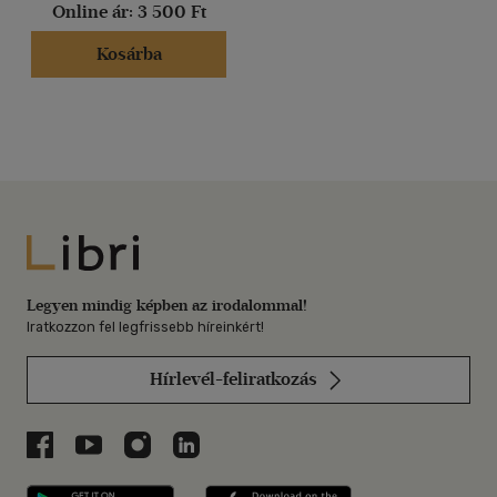
Online ár:
3 500 Ft
Kosárba
Libri
Legyen mindig képben az irodalommal!
Iratkozzon fel legfrissebb híreinkért!
Hírlevél-feliratkozás
Libri a Facebookon
Libri a Youtube-on
Libri az Instagramon
Libri a LinkedInen
Libri applikáció Szerezd meg: Google P
Libri applikáció 