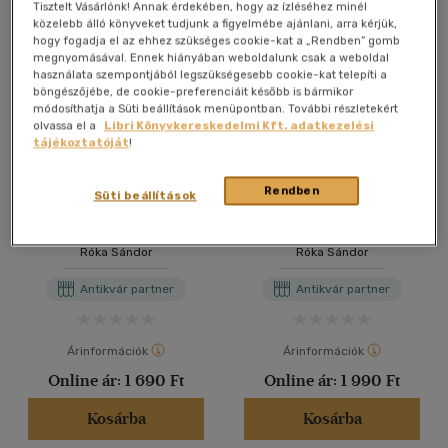
Tisztelt Vásárlónk! Annak érdekében, hogy az ízléséhez minél
közelebb álló könyveket tudjunk a figyelmébe ajánlani, arra kérjük,
hogy fogadja el az ehhez szükséges cookie-kat a „Rendben” gomb
megnyomásával. Ennek hiányában weboldalunk csak a weboldal
használata szempontjából legszükségesebb cookie-kat telepíti a
böngészőjébe, de cookie-preferenciáit később is bármikor
módosíthatja a Süti beállítások menüpontban. További részletekért
olvassa el a
Libri Könyvkereskedelmi Kft. adatkezelési
tájékoztatóját
!
Rendben
Süti beállítások
Humor a matematikában
Humor a matematikában
Róka Sándor
Róka Sándor
Antikvár partner
Antikvár partner
Árinformációk
Árinformációk
Online ár:
1 690 Ft
Online ár:
1 990 Ft
Kosárba
Kosárba