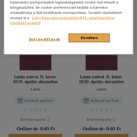
Antikvár könyv (3db)
használata szempontjából legszükségesebb cookie-kat telepíti a
böngészőjébe, de cookie-preferenciáit később is bármikor
módosíthatja a Süti beállítások menüpontban. További részletekért
olvassa el a
Libri Könyvkereskedelmi Kft. adatkezelési
tájékoztatóját
!
Rendben
Süti beállítások
Lenin művei 31. kötet;
Lenin művei 31. kötet;
1920. április-december
1920. április-december
Lenin
Lenin
Antikvár partner
Antikvár partner
Árinformációk
Árinformációk
Online ár:
940 Ft
Online ár:
940 Ft