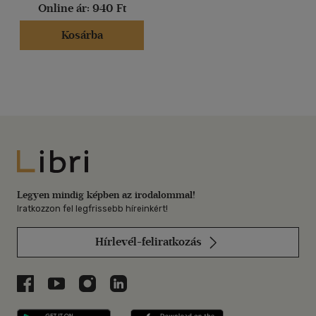
Online ár:
940 Ft
Kosárba
Libri
Legyen mindig képben az irodalommal!
Iratkozzon fel legfrissebb híreinkért!
Hírlevél-feliratkozás
Libri a Facebookon
Libri a Youtube-on
Libri az Instagramon
Libri a LinkedInen