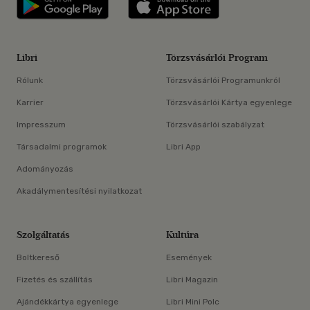
Libri applikáció Szerezd meg: Google P
Libri applikáció 
Libri
Törzsvásárlói Program
Rólunk
Törzsvásárlói Programunkról
Karrier
Törzsvásárlói Kártya egyenlege
Impresszum
Törzsvásárlói szabályzat
Társadalmi programok
Libri App
Adományozás
Akadálymentesítési nyilatkozat
Szolgáltatás
Kultúra
Boltkereső
Események
Fizetés és szállítás
Libri Magazin
Ajándékkártya egyenlege
Libri Mini Polc