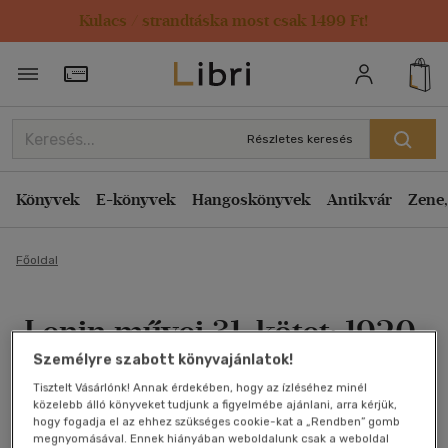
Kulacs / strandtáska most csak 1499 Ft!
Törzsvásárlói Kártya adatai
Részletes keresés
Könyvek
E-könyvek
Hangoskönyvek
Antikvár
Zene,
Főoldal
Lenin művei 31. kötet; 1920.
Személyre szabott könyvajánlatok!
április-december
Tisztelt Vásárlónk! Annak érdekében, hogy az ízléséhez minél
közelebb álló könyveket tudjunk a figyelmébe ajánlani, arra kérjük,
Lenin
hogy fogadja el az ehhez szükséges cookie-kat a „Rendben” gomb
megnyomásával. Ennek hiányában weboldalunk csak a weboldal