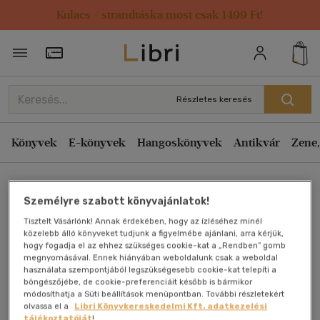
Kulacs / strandtáska most csak 1499 Ft!
Törzsvásárlói Kártya adatai
Részletes keresés
Könyvek
E-könyvek
Hangoskönyvek
Antikvár
Zene,
Főoldal
Személyre szabott könyvajánlatok!
Tisztelt Vásárlónk! Annak érdekében, hogy az ízléséhez minél
A Szabad szó Családi
közelebb álló könyveket tudjunk a figyelmébe ajánlani, arra kérjük,
hogy fogadja el az ehhez szükséges cookie-kat a „Rendben” gomb
megnyomásával. Ennek hiányában weboldalunk csak a weboldal
Naptára az 1947. évre
használata szempontjából legszükségesebb cookie-kat telepíti a
böngészőjébe, de cookie-preferenciáit később is bármikor
módosíthatja a Süti beállítások menüpontban. További részletekért
Antikvár könyv (2db)
olvassa el a
Libri Könyvkereskedelmi Kft. adatkezelési
tájékoztatóját
!