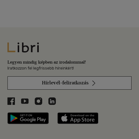
Libri
Legyen mindig képben az irodalommal!
Iratkozzon fel legfrissebb híreinkért!
Hírlevél-feliratkozás
Libri a Facebookon
Libri a Youtube-on
Libri az Instagramon
Libri a LinkedInen
Libri applikáció Szerezd meg: Google P
Libri applikáció 