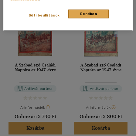
Rendben
Süti beállítások
A Szabad szó Családi
A Szabad szó Családi
Naptára az 1947. évre
Naptára az 1947. évre
Antikvár partner
Antikvár partner
Árinformációk
Árinformációk
Online ár:
3 790 Ft
Online ár:
3 800 Ft
Kosárba
Kosárba