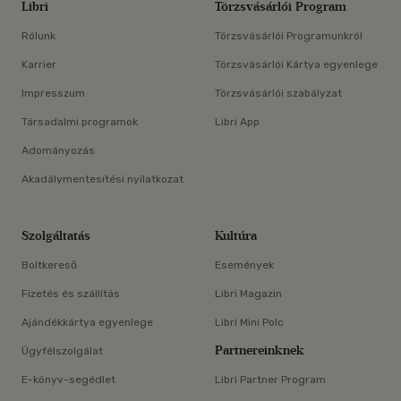
Libri
Törzsvásárlói Program
Rólunk
Törzsvásárlói Programunkról
Karrier
Törzsvásárlói Kártya egyenlege
Impresszum
Törzsvásárlói szabályzat
Társadalmi programok
Libri App
Adományozás
Akadálymentesítési nyilatkozat
Szolgáltatás
Kultúra
Boltkereső
Események
Fizetés és szállítás
Libri Magazin
Ajándékkártya egyenlege
Libri Mini Polc
Partnereinknek
Ügyfélszolgálat
E-könyv-segédlet
Libri Partner Program