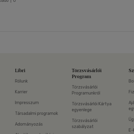
iadó | 0
Libri
Törzsvásárlói
Sz
Program
Rólunk
Bo
Törzsvásárlói
Karrier
Fi
Programunkról
Impresszum
Aj
Törzsvásárlói Kártya
eg
egyenlege
Társadalmi programok
Üg
Törzsvásárlói
Adományozás
szabályzat
E-