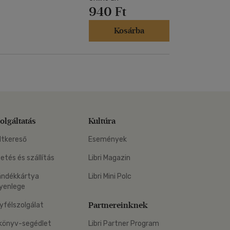
940 Ft
Kosárba
olgáltatás
Kultúra
ltkereső
Események
zetés és szállítás
Libri Magazin
ándékkártya
Libri Mini Polc
yenlege
Partnereinknek
yfélszolgálat
könyv-segédlet
Libri Partner Program