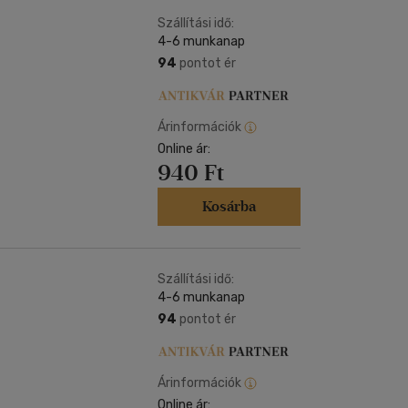
Kártya
Vallás, mitológia
m
Szállítási idő:
Képeslap
4-6 munkanap
és Természet
yv
Naptár
94
pontot ér
k
Papír, írószer
ok
Árinformációk
Online ár:
940 Ft
Kosárba
Szállítási idő:
4-6 munkanap
94
pontot ér
Árinformációk
Online ár: