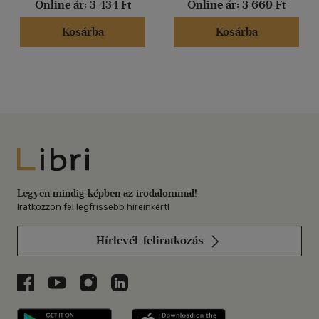
Online ár:
3 434 Ft
Online ár:
3 669 Ft
Kosárba
Kosárba
Libri
Legyen mindig képben az irodalommal!
Iratkozzon fel legfrissebb híreinkért!
Hírlevél-feliratkozás
Libri a Facebookon
Libri a Youtube-on
Libri az Instagramon
Libri a LinkedInen
Libri applikáció Szerezd meg: Google P
Libri applikáció 