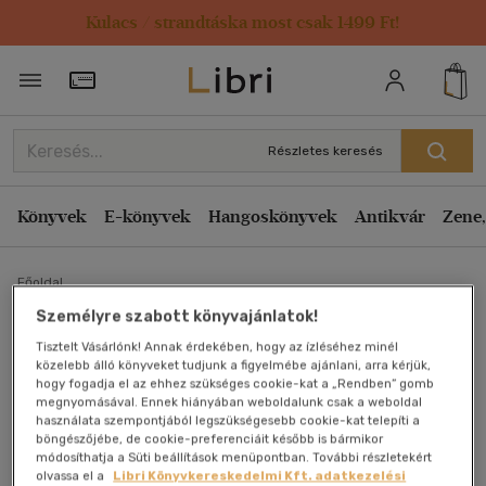
Kulacs / strandtáska most csak 1499 Ft!
Törzsvásárlói Kártya adatai
Részletes keresés
Könyvek
E-könyvek
Hangoskönyvek
Antikvár
Zene,
Főoldal
Személyre szabott könyvajánlatok!
Tisztelt Vásárlónk! Annak érdekében, hogy az ízléséhez minél
Összegyűrt nemzedék
közelebb álló könyveket tudjunk a figyelmébe ajánlani, arra kérjük,
hogy fogadja el az ehhez szükséges cookie-kat a „Rendben” gomb
Jolsvai András
megnyomásával. Ennek hiányában weboldalunk csak a weboldal
használata szempontjából legszükségesebb cookie-kat telepíti a
böngészőjébe, de cookie-preferenciáit később is bármikor
Antikvár könyv (2db)
módosíthatja a Süti beállítások menüpontban. További részletekért
olvassa el a
Libri Könyvkereskedelmi Kft. adatkezelési