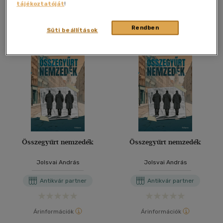
tájékoztatóját
!
További formátumok
Rendben
Süti beállítások
Összegyűrt nemzedék
Összegyűrt nemzedék
Jolsvai András
Jolsvai András
Antikvár partner
Antikvár partner
Árinformációk
Árinformációk