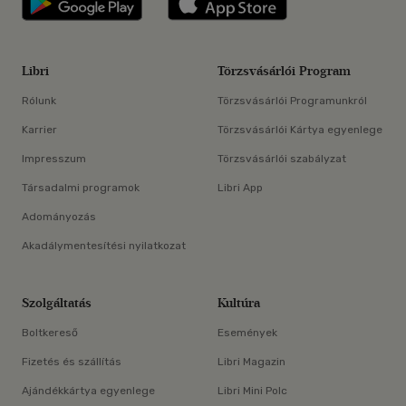
Libri
Törzsvásárlói Program
Rólunk
Törzsvásárlói Programunkról
Karrier
Törzsvásárlói Kártya egyenlege
Impresszum
Törzsvásárlói szabályzat
Társadalmi programok
Libri App
Adományozás
Akadálymentesítési nyilatkozat
Szolgáltatás
Kultúra
Boltkereső
Események
Fizetés és szállítás
Libri Magazin
Ajándékkártya egyenlege
Libri Mini Polc