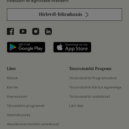
Iratkozzon fel legfrissebb híreinkért!
Hírlevél-feliratkozás
Libri a Facebookon
Libri a Youtube-on
Libri az Instagramon
Libri a LinkedInen
Libri applikáció Szerezd meg: Google P
Libri applikáció 
Libri
Törzsvásárlói Program
Rólunk
Törzsvásárlói Programunkról
Karrier
Törzsvásárlói Kártya egyenlege
Impresszum
Törzsvásárlói szabályzat
Társadalmi programok
Libri App
Adományozás
Akadálymentesítési nyilatkozat