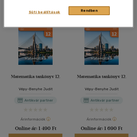
Rendben
Süti beállítások
Matematika tankönyv 12.
Matematika tankönyv 12.
Vépy-Benyhe Judit
Vépy-Benyhe Judit
Antikvár partner
Antikvár partner
Árinformációk
Árinformációk
Online ár:
1 490 Ft
Online ár:
1 690 Ft