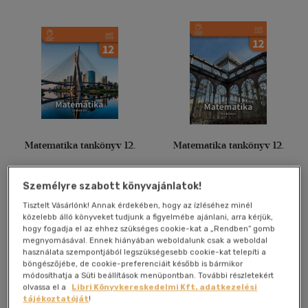
Matematika tankönyv 12.
Matematika tankönyv 12.
Vépy-Benyhe Judit
Vépy-Benyhe Judit
Személyre szabott könyvajánlatok!
Antikvár partner
Antikvár partner
Tisztelt Vásárlónk! Annak érdekében, hogy az ízléséhez minél
közelebb álló könyveket tudjunk a figyelmébe ajánlani, arra kérjük,
hogy fogadja el az ehhez szükséges cookie-kat a „Rendben” gomb
megnyomásával. Ennek hiányában weboldalunk csak a weboldal
Árinformációk
Árinformációk
használata szempontjából legszükségesebb cookie-kat telepíti a
Online ár:
1 190 Ft
Online ár:
1 300 Ft
böngészőjébe, de cookie-preferenciáit később is bármikor
módosíthatja a Süti beállítások menüpontban. További részletekért
Kosárba
Kosárba
olvassa el a
Libri Könyvkereskedelmi Kft. adatkezelési
tájékoztatóját
!