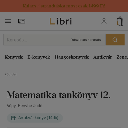
Kulacs / strandtáska most csak 1499 Ft!
Törzsvásárlói Kártya adatai
Részletes keresés
Könyvek
E-könyvek
Hangoskönyvek
Antikvár
Zene,
Főoldal
Matematika tankönyv 12.
Vépy-Benyhe Judit
Antikvár könyv (14db)