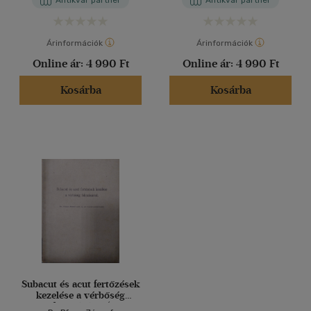
Antikvár partner
Antikvár partner
Árinformációk
Árinformációk
Online ár:
4 990 Ft
Online ár:
4 990 Ft
Kosárba
Kosárba
Subacut és acut fertőzések
kezelése a vérbőség
fokozásával (