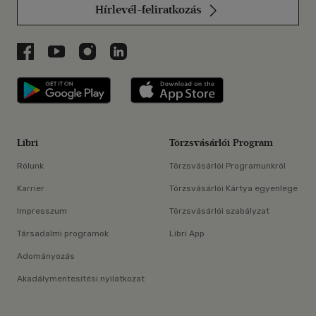
Hírlevél-feliratkozás
Libri a Facebookon
Libri a Youtube-on
Libri az Instagramon
Libri a LinkedInen
Libri applikáció Szerezd meg: Google P
Libri applikáció 
Libri
Törzsvásárlói Program
Rólunk
Törzsvásárlói Programunkról
Karrier
Törzsvásárlói Kártya egyenlege
Impresszum
Törzsvásárlói szabályzat
Társadalmi programok
Libri App
Adományozás
Akadálymentesítési nyilatkozat