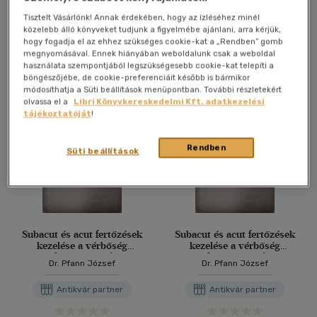
Különlenyomat )
Tisztelt Vásárlónk! Annak érdekében, hogy az ízléséhez minél
Dr. Pfann József
közelebb álló könyveket tudjunk a figyelmébe ajánlani, arra kérjük,
hogy fogadja el az ehhez szükséges cookie-kat a „Rendben” gomb
megnyomásával. Ennek hiányában weboldalunk csak a weboldal
Antikvár könyv (5db)
használata szempontjából legszükségesebb cookie-kat telepíti a
böngészőjébe, de cookie-preferenciáit később is bármikor
módosíthatja a Süti beállítások menüpontban. További részletekért
olvassa el a
Libri Könyvkereskedelmi Kft. adatkezelési
tájékoztatóját
!
Rendben
Süti beállítások
Subacut és acut fertőzések
Subacut és acut fertőzések
kezelése a vérbőség
kezelése a vérbőség
fokozásával (
fokozásával (
Dr. Pfann József
Dr. Pfann József
Különlenyomat )
Különlenyomat )
Antikvár partner
Antikvár partner