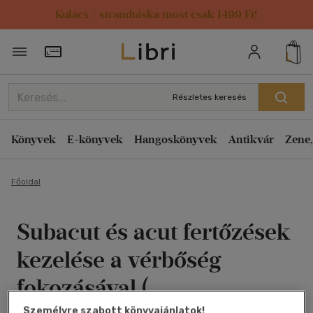
Kulacs / strandtáska most csak 1499 Ft!
Törzsvásárlói Kártya adatai
Részletes keresés
Könyvek
E-könyvek
Hangoskönyvek
Antikvár
Zene,
Főoldal
Subacut és acut fertőzések
kezelése a vérbőség
fokozásával (
Személyre szabott könyvajánlatok!