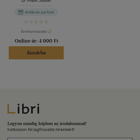
Dr. Pfann József
Különlenyomat )
Antikvár partner
Árinformációk
Online ár:
4 990 Ft
Kosárba
Libri
Legyen mindig képben az irodalommal!
Iratkozzon fel legfrissebb híreinkért!