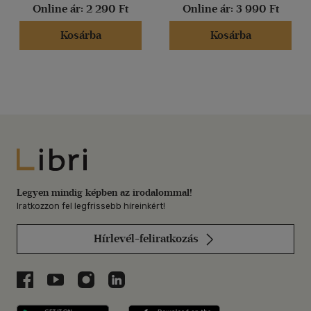
Online ár:
2 290 Ft
Online ár:
3 990 Ft
Kosárba
Kosárba
Libri
Legyen mindig képben az irodalommal!
Iratkozzon fel legfrissebb híreinkért!
Hírlevél-feliratkozás
Libri a Facebookon
Libri a Youtube-on
Libri az Instagramon
Libri a LinkedInen