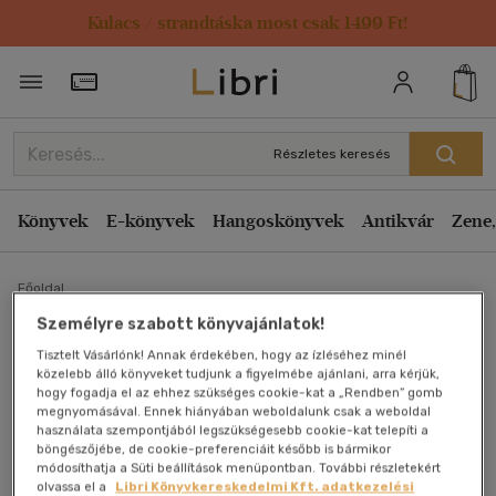
Kulacs / strandtáska most csak 1499 Ft!
Törzsvásárlói Kártya adatai
Részletes keresés
Könyvek
E-könyvek
Hangoskönyvek
Antikvár
Zene,
Főoldal
Személyre szabott könyvajánlatok!
Adatbázis-kezelés Visual
Tisztelt Vásárlónk! Annak érdekében, hogy az ízléséhez minél
közelebb álló könyveket tudjunk a figyelmébe ajánlani, arra kérjük,
hogy fogadja el az ehhez szükséges cookie-kat a „Rendben” gomb
Basic-ben (Lépésről
megnyomásával. Ennek hiányában weboldalunk csak a weboldal
használata szempontjából legszükségesebb cookie-kat telepíti a
lépésre)
böngészőjébe, de cookie-preferenciáit később is bármikor
módosíthatja a Süti beállítások menüpontban. További részletekért
olvassa el a
Libri Könyvkereskedelmi Kft. adatkezelési