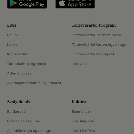
Libri applikáció Szerezd meg: Google P
Libri applikáció 
Libri
Törzsvásárlói Program
Rólunk
Törzsvásárlói Programunkról
Karrier
Törzsvásárlói Kártya egyenlege
Impresszum
Törzsvásárlói szabályzat
Társadalmi programok
Libri App
Adományozás
Akadálymentesítési nyilatkozat
Szolgáltatás
Kultúra
Boltkereső
Események
Fizetés és szállítás
Libri Magazin
Ajándékkártya egyenlege
Libri Mini Polc