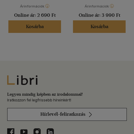
Árinformációk
Árinformációk
Online ár:
2 690 Ft
Online ár:
3 990 Ft
Kosárba
Kosárba
Libri
Legyen mindig képben az irodalommal!
Iratkozzon fel legfrissebb híreinkért!
Hírlevél-feliratkozás
Libri a Facebookon
Libri a Youtube-on
Libri az Instagramon
Libri a LinkedInen