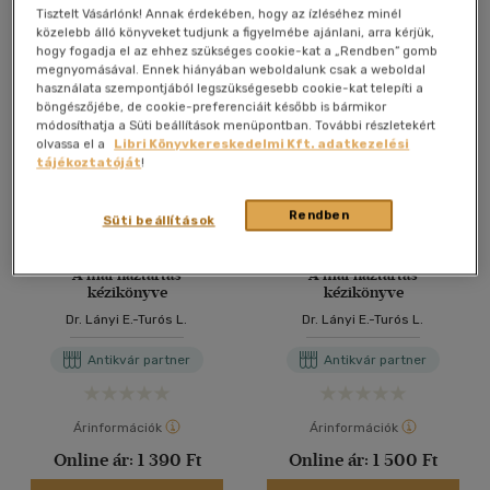
Antikvár könyv (6db)
Tisztelt Vásárlónk! Annak érdekében, hogy az ízléséhez minél
közelebb álló könyveket tudjunk a figyelmébe ajánlani, arra kérjük,
hogy fogadja el az ehhez szükséges cookie-kat a „Rendben” gomb
megnyomásával. Ennek hiányában weboldalunk csak a weboldal
használata szempontjából legszükségesebb cookie-kat telepíti a
böngészőjébe, de cookie-preferenciáit később is bármikor
módosíthatja a Süti beállítások menüpontban. További részletekért
olvassa el a
Libri Könyvkereskedelmi Kft. adatkezelési
tájékoztatóját
!
Rendben
Süti beállítások
A mai háztartás
A mai háztartás
kézikönyve
kézikönyve
Dr. Lányi E.-Turós L.
Dr. Lányi E.-Turós L.
Antikvár partner
Antikvár partner
Árinformációk
Árinformációk
Online ár:
1 390 Ft
Online ár:
1 500 Ft