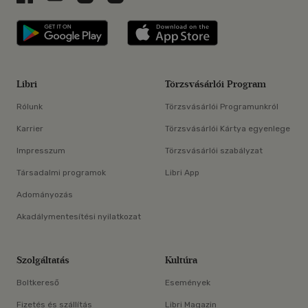
Libri applikáció Szerezd meg: Google P
Libri applikáció 
Libri
Törzsvásárlói Program
Rólunk
Törzsvásárlói Programunkról
Karrier
Törzsvásárlói Kártya egyenlege
Impresszum
Törzsvásárlói szabályzat
Társadalmi programok
Libri App
Adományozás
Akadálymentesítési nyilatkozat
Szolgáltatás
Kultúra
Boltkereső
Események
Fizetés és szállítás
Libri Magazin