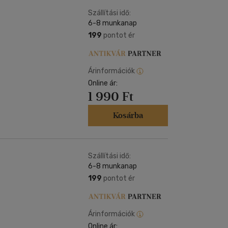
Kártya
Vallás, mitológia
m
Szállítási idő:
Képeslap
6-8 munkanap
és Természet
yv
Naptár
199
pontot ér
k
Papír, írószer
ok
Árinformációk
Online ár:
1 990 Ft
Kosárba
Szállítási idő:
6-8 munkanap
199
pontot ér
Árinformációk
Online ár: