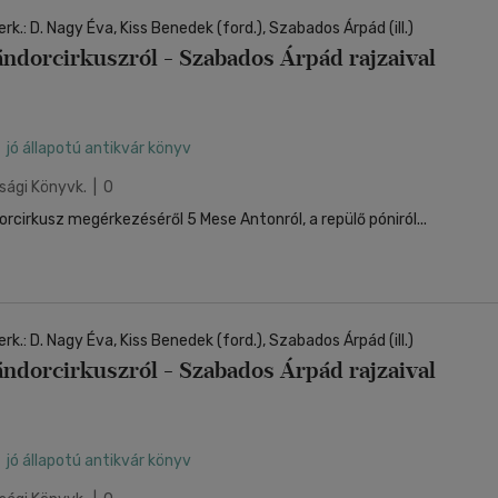
nyelvű
Egyéb áru,
jaink, bulvár, politika
jaink, bulvár, politika
Sport, természetjárás
Ismeretterjesztő
Nyelvkönyv, szótár, idegen nyelvű
Hangzóanyag
Történelem
Szatíra
Történelem
Térkép
Történele
k.: D. Nagy Éva, Kiss Benedek (ford.), Szabados Árpád (ill.)
szolgáltatás
Pénz, gazdaság, üzleti élet
lvkönyv, szótár, idegen nyelvű
lvkönyv, szótár, idegen nyelvű
Számítástechnika, internet
Játékfilm
Pénz, gazdaság, üzleti élet
Papír, írószer
Tudomány és Természet
Színház
Tudomány és Természet
ándorcirkuszról - Szabados Árpád rajzaival
Naptár
Tudomány 
E-hangoskön
Sport, természetjárás
Kaland
Természetfilm
Kártya
Utazás
Társasjátéko
Kötelező
Thriller,Pszicho-
Kreatív játék
olvasmányok-
thriller
jó állapotú antikvár könyv
filmfeld.
Történelmi
sági Könyvk. | 0
Krimi
Tv-sorozatok
cirkusz megérkezéséről 5 Mese Antonról, a repülő póniról...
Misztikus
k.: D. Nagy Éva, Kiss Benedek (ford.), Szabados Árpád (ill.)
ándorcirkuszról - Szabados Árpád rajzaival
jó állapotú antikvár könyv