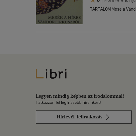
0
| Móra Ferenc Ifjú
TARTALOM Mese a Vándor
Libri
Legyen mindig képben az irodalommal!
Iratkozzon fel legfrissebb híreinkért!
Hírlevél-feliratkozás