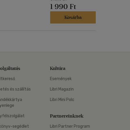
1 990 Ft
Kosárba
olgáltatás
Kultúra
ltkereső
Események
zetés és szállítás
Libri Magazin
ándékkártya
Libri Mini Polc
yenlege
Partnereinknek
yfélszolgálat
könyv-segédlet
Libri Partner Program