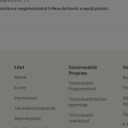
sági Könyvk. | 0
cirkusz megérkezéséről 5 Mese Antonról, a repülő póniról...
Libri
Törzsvásárlói
Sz
Program
Rólunk
Bo
Törzsvásárlói
Karrier
Fi
Programunkról
Impresszum
Aj
Törzsvásárlói Kártya
eg
egyenlege
Társadalmi programok
Üg
Törzsvásárlói
Adományozás
szabályzat
E-