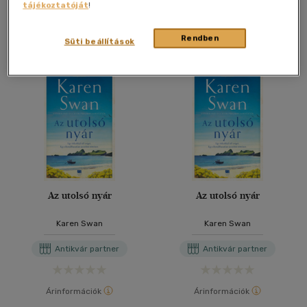
tájékoztatóját
!
További formátumok
Rendben
Süti beállítások
Az utolsó nyár
Az utolsó nyár
Karen Swan
Karen Swan
Antikvár partner
Antikvár partner
Árinformációk
Árinformációk