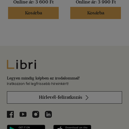
Online ár:
3 600 Ft
Online ár:
3 990 Ft
Kosárba
Kosárba
Libri
Legyen mindig képben az irodalommal!
Iratkozzon fel legfrissebb híreinkért!
Hírlevél-feliratkozás
Libri a Facebookon
Libri a Youtube-on
Libri az Instagramon
Libri a LinkedInen
Libri applikáció Szerezd meg: Google P
Libri applikáció 