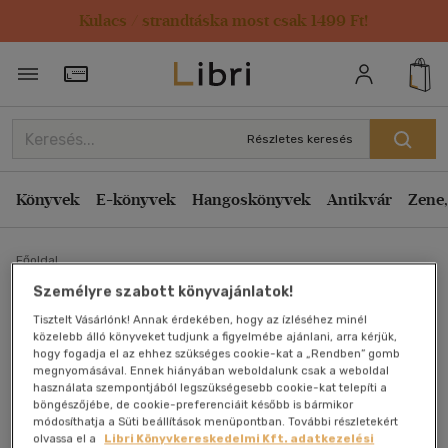
Kulacs / strandtáska most csak 1499 Ft!
Törzsvásárlói Kártya adatai
Részletes keresés
Könyvek
E-könyvek
Hangoskönyvek
Antikvár
Zene,
Főoldal
Személyre szabott könyvajánlatok!
Tisztelt Vásárlónk! Annak érdekében, hogy az ízléséhez minél
Az utolsó nyár
közelebb álló könyveket tudjunk a figyelmébe ajánlani, arra kérjük,
hogy fogadja el az ehhez szükséges cookie-kat a „Rendben” gomb
Karen Swan
megnyomásával. Ennek hiányában weboldalunk csak a weboldal
használata szempontjából legszükségesebb cookie-kat telepíti a
böngészőjébe, de cookie-preferenciáit később is bármikor
Antikvár könyv (2db)
módosíthatja a Süti beállítások menüpontban. További részletekért
olvassa el a
Libri Könyvkereskedelmi Kft. adatkezelési