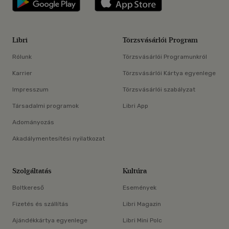
Libri
Törzsvásárlói Program
Rólunk
Törzsvásárlói Programunkról
Karrier
Törzsvásárlói Kártya egyenlege
Impresszum
Törzsvásárlói szabályzat
Társadalmi programok
Libri App
Adományozás
Akadálymentesítési nyilatkozat
Szolgáltatás
Kultúra
Boltkereső
Események
Fizetés és szállítás
Libri Magazin
Ajándékkártya egyenlege
Libri Mini Polc