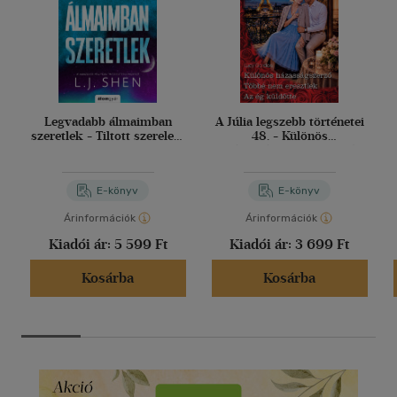
Legvadabb álmaimban
A Júlia legszebb történetei
szeretlek - Tiltott szerelem
48. - Különös
2.
házasságszerző; Többé
nem eresztlek; Az ég
küldötte
E-könyv
E-könyv
Árinformációk
Árinformációk
Kiadói ár:
5 599 Ft
Kiadói ár:
3 699 Ft
Kosárba
Kosárba