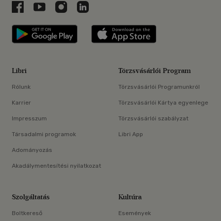
Libri a Facebookon
Libri a Youtube-on
Libri az Instagramon
Libri a LinkedInen
Libri applikáció Szerezd meg: Google P
Libri applikáció 
Libri
Törzsvásárlói Program
Rólunk
Törzsvásárlói Programunkról
Karrier
Törzsvásárlói Kártya egyenlege
Impresszum
Törzsvásárlói szabályzat
Társadalmi programok
Libri App
Adományozás
Akadálymentesítési nyilatkozat
Szolgáltatás
Kultúra
Boltkereső
Események