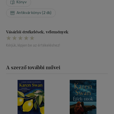
Könyv
Antikvár könyv (2 db)
Vásárlói értékelések, vélemények
Kérjük, lépjen be az értékeléshez!
A szerző további művei