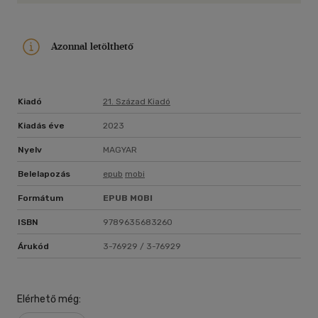
Azonnal letölthető
Kiadó
21. Század Kiadó
Kiadás éve
2023
Nyelv
MAGYAR
Belelapozás
epub
mobi
Formátum
EPUB
MOBI
ISBN
9789635683260
Árukód
3-76929 / 3-76929
Elérhető még: