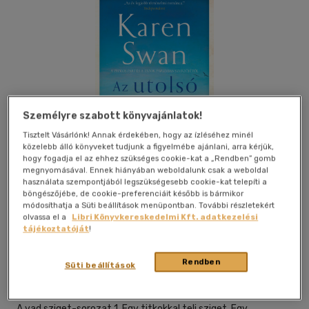
Személyre szabott könyvajánlatok!
Tisztelt Vásárlónk! Annak érdekében, hogy az ízléséhez minél
közelebb álló könyveket tudjunk a figyelmébe ajánlani, arra kérjük,
hogy fogadja el az ehhez szükséges cookie-kat a „Rendben” gomb
megnyomásával. Ennek hiányában weboldalunk csak a weboldal
használata szempontjából legszükségesebb cookie-kat telepíti a
böngészőjébe, de cookie-preferenciáit később is bármikor
módosíthatja a Süti beállítások menüpontban. További részletekért
olvassa el a
Libri Könyvkereskedelmi Kft. adatkezelési
Beleolvasok
Kívánságlistához adom
Megosztom
tájékoztatóját
!
Rendben
Süti beállítások
21. Század Kiadó
|
2023
|
magyar nyelvű
A vad sziget-sorozat 1. Egy titkokkal teli sziget. Egy