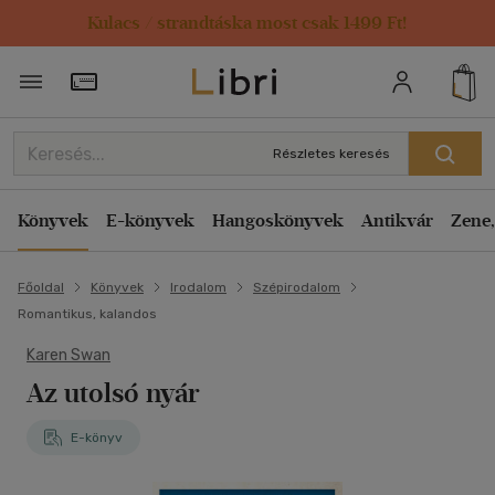
Kulacs / strandtáska most csak 1499 Ft!
Törzsvásárlói Kártya adatai
Részletes keresés
Könyvek
E-könyvek
Hangoskönyvek
Antikvár
Zene,
Főoldal
Könyvek
Irodalom
Szépirodalom
Romantikus, kalandos
Karen Swan
Az utolsó nyár
E-könyv