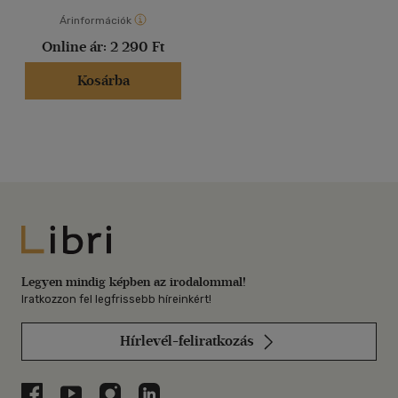
Árinformációk
Online ár:
2 290 Ft
Kosárba
Libri
Legyen mindig képben az irodalommal!
Iratkozzon fel legfrissebb híreinkért!
Hírlevél-feliratkozás
Libri a Facebookon
Libri a Youtube-on
Libri az Instagramon
Libri a LinkedInen