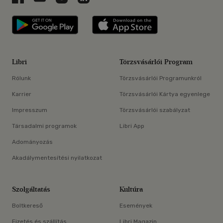
Libri applikáció Szerezd meg: Google P
Libri applikáció 
Libri
Törzsvásárlói Program
Rólunk
Törzsvásárlói Programunkról
Karrier
Törzsvásárlói Kártya egyenlege
Impresszum
Törzsvásárlói szabályzat
Társadalmi programok
Libri App
Adományozás
Akadálymentesítési nyilatkozat
Szolgáltatás
Kultúra
Boltkereső
Események
Fizetés és szállítás
Libri Magazin