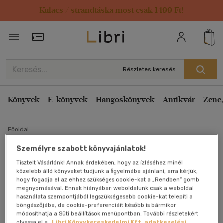
Kulacs / strandtáska most csak 1499 Ft!
Törzsvásárlói Kártya adatai
Részletes keresés
Könyvek
E-könyvek
Hangoskönyvek
Antikvár
Zene,
Főoldal
Személyre szabott könyvajánlatok!
Biotechnológia - Anno
Tisztelt Vásárlónk! Annak érdekében, hogy az ízléséhez minél
közelebb álló könyveket tudjunk a figyelmébe ajánlani, arra kérjük,
1917-1919 Ereky Károly
hogy fogadja el az ehhez szükséges cookie-kat a „Rendben” gomb
megnyomásával. Ennek hiányában weboldalunk csak a weboldal
használata szempontjából legszükségesebb cookie-kat telepíti a
víziója az élettudomány
böngészőjébe, de cookie-preferenciáit később is bármikor
módosíthatja a Süti beállítások menüpontban. További részletekért
olvassa el a
Libri Könyvkereskedelmi Kft. adatkezelési