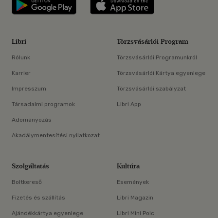
Libri applikáció Szerezd meg: Google P
Libri applikáció 
Libri
Törzsvásárlói Program
Rólunk
Törzsvásárlói Programunkról
Karrier
Törzsvásárlói Kártya egyenlege
Impresszum
Törzsvásárlói szabályzat
Társadalmi programok
Libri App
Adományozás
Akadálymentesítési nyilatkozat
Szolgáltatás
Kultúra
Boltkereső
Események
Fizetés és szállítás
Libri Magazin
Ajándékkártya egyenlege
Libri Mini Polc