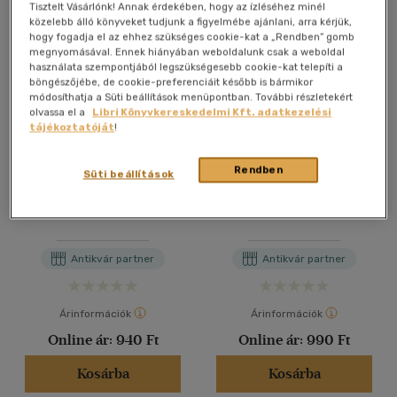
Tisztelt Vásárlónk! Annak érdekében, hogy az ízléséhez minél
közelebb álló könyveket tudjunk a figyelmébe ajánlani, arra kérjük,
hogy fogadja el az ehhez szükséges cookie-kat a „Rendben” gomb
megnyomásával. Ennek hiányában weboldalunk csak a weboldal
használata szempontjából legszükségesebb cookie-kat telepíti a
böngészőjébe, de cookie-preferenciáit később is bármikor
módosíthatja a Süti beállítások menüpontban. További részletekért
olvassa el a
Libri Könyvkereskedelmi Kft. adatkezelési
tájékoztatóját
!
Rendben
Süti beállítások
Szállóigék idegenből
Szállóigék idegenből
(Puska 20)
(Puska 20)
Antikvár partner
Antikvár partner
Árinformációk
Árinformációk
Online ár:
940 Ft
Online ár:
990 Ft
Kosárba
Kosárba