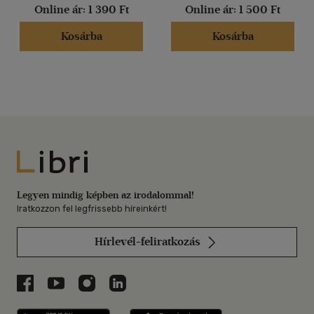
Online ár:
1 390 Ft
Online ár:
1 500 Ft
Kosárba
Kosárba
Libri
Legyen mindig képben az irodalommal!
Iratkozzon fel legfrissebb híreinkért!
Hírlevél-feliratkozás
Libri a Facebookon
Libri a Youtube-on
Libri az Instagramon
Libri a LinkedInen