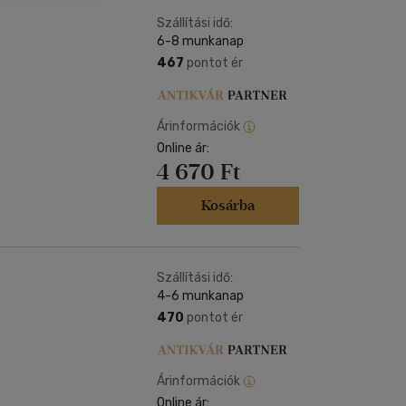
Kártya
m
Szállítási idő:
Képeslap
6-8 munkanap
és Természet
yv
Naptár
467
pontot ér
k
Papír, írószer
ok
Árinformációk
Online ár:
4 670 Ft
Kosárba
Szállítási idő:
4-6 munkanap
470
pontot ér
Árinformációk
Online ár: