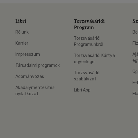
Libri
Törzsvásárlói
Sz
Program
Rólunk
Bo
Törzsvásárlói
Karrier
Fi
Programunkról
Impresszum
Aj
Törzsvásárlói Kártya
eg
egyenlege
Társadalmi programok
Üg
Törzsvásárlói
Adományozás
szabályzat
E-
Akadálymentesítési
Libri App
nyilatkozat
El
eg: Google Play
 applikáció Letölthető az App Store-ból