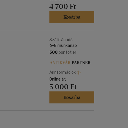
4 700 Ft
Kosárba
Szállítási idő:
6-8 munkanap
500
pontot ér
Árinformációk
Online ár:
5 000 Ft
Kosárba