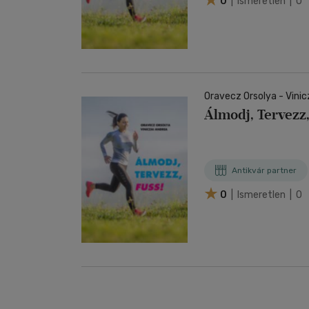
0
| Ismeretlen | 0
Oravecz Orsolya - Vinic
Álmodj, Tervezz,
Antikvár partner
0
| Ismeretlen | 0