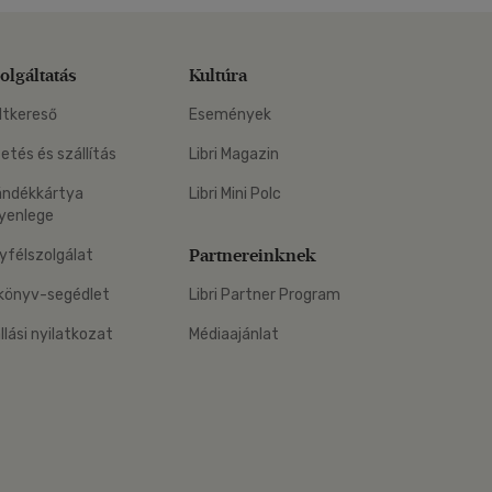
olgáltatás
Kultúra
ltkereső
Események
zetés és szállítás
Libri Magazin
ándékkártya
Libri Mini Polc
yenlege
Partnereinknek
yfélszolgálat
könyv-segédlet
Libri Partner Program
állási nyilatkozat
Médiaajánlat