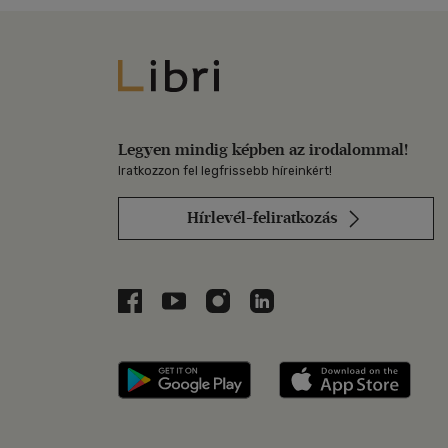
Libri
Legyen mindig képben az irodalommal!
Iratkozzon fel legfrissebb híreinkért!
Hírlevél-feliratkozás
Libri a Facebookon
Libri a Youtube-on
Libri az Instagramon
Libri a LinkedInen
Libri applikáció Szerezd m
Libri