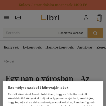
Kulacs / strandtáska most csak 1499 Ft!
Törzsvásárlói Kártya adatai
Részletes keresés
Könyvek
E-könyvek
Hangoskönyvek
Antikvár
Zene,
Főoldal
Egy nap a városban - Az
ókori Róma
Személyre szabott könyvajánlatok!
Tisztelt Vásárlónk! Annak érdekében, hogy az ízléséhez minél
Philip Matyszak
közelebb álló könyveket tudjunk a figyelmébe ajánlani, arra kérjük,
hogy fogadja el az ehhez szükséges cookie-kat a „Rendben” gomb