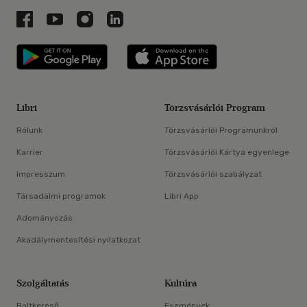
Libri a Facebookon
Libri a Youtube-on
Libri az Instagramon
Libri a LinkedInen
Libri applikáció Szerezd meg: Google P
Libri applikáció 
Libri
Törzsvásárlói Program
Rólunk
Törzsvásárlói Programunkról
Karrier
Törzsvásárlói Kártya egyenlege
Impresszum
Törzsvásárlói szabályzat
Társadalmi programok
Libri App
Adományozás
Akadálymentesítési nyilatkozat
Szolgáltatás
Kultúra
Boltkereső
Események