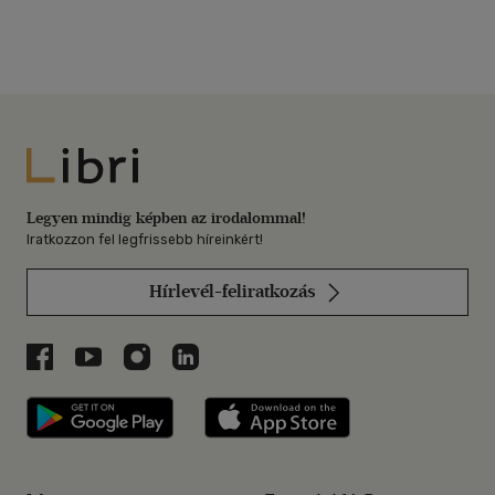
Libri
Legyen mindig képben az irodalommal!
Iratkozzon fel legfrissebb híreinkért!
Hírlevél-feliratkozás
Libri a Facebookon
Libri a Youtube-on
Libri az Instagramon
Libri a LinkedInen
Libri applikáció Szerezd meg: Google P
Libri applikáció 