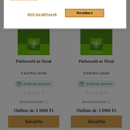
Rendben
Süti beállítások
Párbeszéd az Úrral
Párbeszéd az Úrral
E.bártfai László
E.bártfai László
Antikvár partner
Antikvár partner
Árinformációk
Árinformációk
Online ár:
1 890 Ft
Online ár:
1 990 Ft
Kosárba
Kosárba