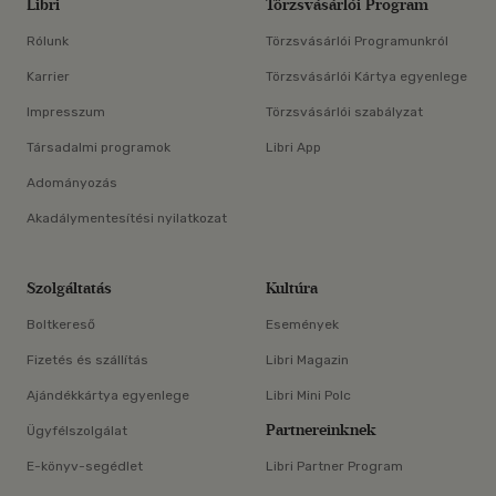
Libri
Törzsvásárlói Program
Rólunk
Törzsvásárlói Programunkról
Karrier
Törzsvásárlói Kártya egyenlege
Impresszum
Törzsvásárlói szabályzat
Társadalmi programok
Libri App
Adományozás
Akadálymentesítési nyilatkozat
Szolgáltatás
Kultúra
Boltkereső
Események
Fizetés és szállítás
Libri Magazin
Ajándékkártya egyenlege
Libri Mini Polc
Partnereinknek
Ügyfélszolgálat
E-könyv-segédlet
Libri Partner Program