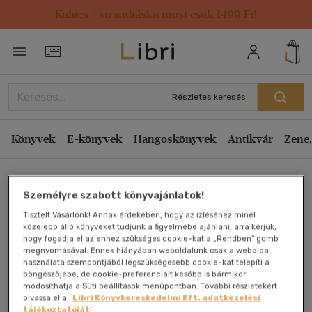
Kulacs / strandtáska most csak 1499 Ft!
Törzsvásárlói Kártya adatai
Részletes keresés
Könyvek
E-könyvek
Hangoskönyvek
Antikvár
Zene,
Főoldal
Személyre szabott könyvajánlatok!
Tisztelt Vásárlónk! Annak érdekében, hogy az ízléséhez minél
Párbeszéd az Úrral
közelebb álló könyveket tudjunk a figyelmébe ajánlani, arra kérjük,
hogy fogadja el az ehhez szükséges cookie-kat a „Rendben” gomb
megnyomásával. Ennek hiányában weboldalunk csak a weboldal
E.bártfai László
használata szempontjából legszükségesebb cookie-kat telepíti a
böngészőjébe, de cookie-preferenciáit később is bármikor
módosíthatja a Süti beállítások menüpontban. További részletekért
Antikvár könyv (2db)
olvassa el a
Libri Könyvkereskedelmi Kft. adatkezelési
tájékoztatóját
!