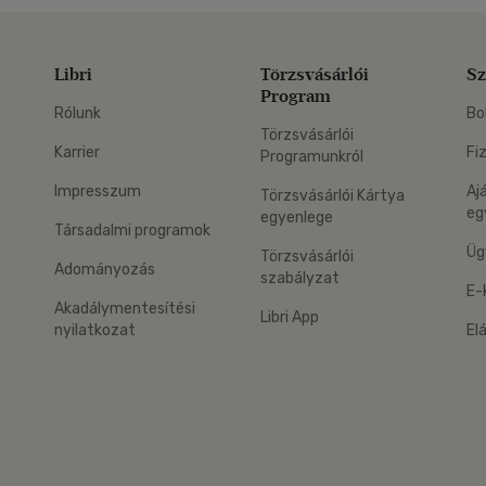
Libri
Törzsvásárlói
Sz
Program
Rólunk
Bo
Törzsvásárlói
Karrier
Fi
Programunkról
Impresszum
Aj
Törzsvásárlói Kártya
eg
egyenlege
Társadalmi programok
Üg
Törzsvásárlói
Adományozás
szabályzat
E-
Akadálymentesítési
Libri App
nyilatkozat
El
eg: Google Play
 applikáció Letölthető az App Store-ból