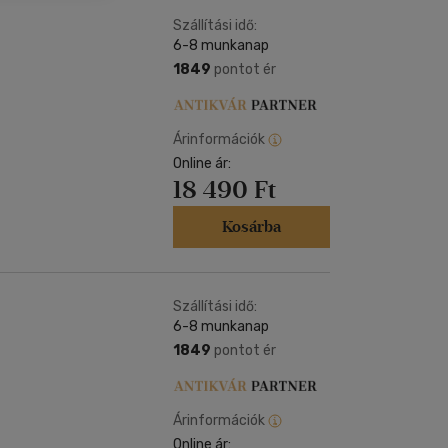
Kártya
Vallás, mitológia
m
Szállítási idő:
Képeslap
6-8 munkanap
és Természet
yv
Naptár
1849
pontot ér
k
Papír, írószer
ok
Árinformációk
Online ár:
18 490 Ft
Kosárba
Szállítási idő:
6-8 munkanap
1849
pontot ér
Árinformációk
Online ár: