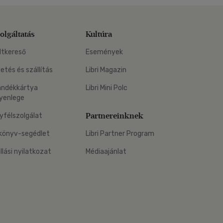
olgáltatás
Kultúra
ltkereső
Események
zetés és szállítás
Libri Magazin
ándékkártya
Libri Mini Polc
yenlege
Partnereinknek
yfélszolgálat
könyv-segédlet
Libri Partner Program
állási nyilatkozat
Médiaajánlat