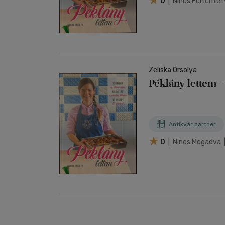
0
| Nincs Feltünte
Zeliska Orsolya
Péklány lettem -
Antikvár partner
0
| Nincs Megadva 