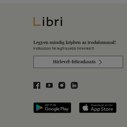
Libri
Legyen mindig képben az irodalommal!
Iratkozzon fel legfrissebb híreinkért!
Hírlevél-feliratkozás
Libri a Facebookon
Libri a Youtube-on
Libri az Instagramon
Libri a LinkedInen
Libri applikáció Szerezd m
Libri