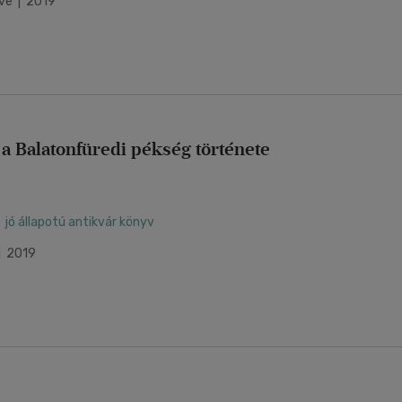
tve | 2019
 a Balatonfüredi pékség története
jó állapotú antikvár könyv
| 2019