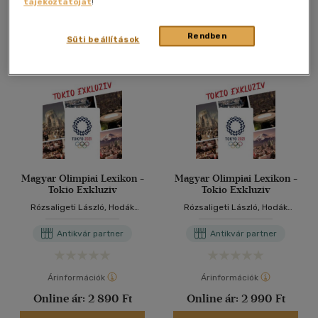
tájékoztatóját
!
Antikvár könyv (2db)
Rendben
Süti beállítások
Magyar Olimpiai Lexikon -
Magyar Olimpiai Lexikon -
Tokio Exkluziv
Tokio Exkluziv
Rózsaligeti László, Hodák
Rózsaligeti László, Hodák
Sándor
Sándor
Antikvár partner
Antikvár partner
Árinformációk
Árinformációk
Online ár:
2 890 Ft
Online ár:
2 990 Ft