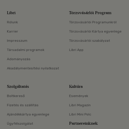
Libri
Törzsvásárlói Program
Rólunk
Törzsvásárlói Programunkról
Karrier
Törzsvásárlói Kártya egyenlege
Impresszum
Törzsvásárlói szabályzat
Társadalmi programok
Libri App
Adományozás
Akadálymentesítési nyilatkozat
Szolgáltatás
Kultúra
Boltkereső
Események
Fizetés és szállítás
Libri Magazin
Ajándékkártya egyenlege
Libri Mini Polc
Partnereinknek
Ügyfélszolgálat