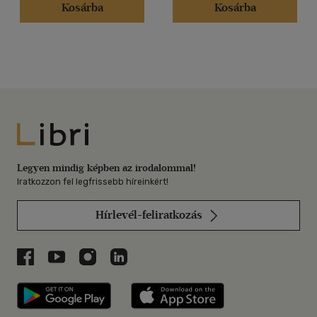
Kosárba
Kosárba
Libri
Legyen mindig képben az irodalommal!
Iratkozzon fel legfrissebb híreinkért!
Hírlevél-feliratkozás
Libri a Facebookon
Libri a Youtube-on
Libri az Instagramon
Libri a LinkedInen
Libri applikáció Szerezd meg: Google P
Libri applikáció 