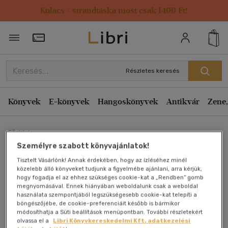
Kulacs / strandtáska most csak 1499 Ft!
Törzsvásárlói Kártya adatai
Részletes keresés
Könyvek
E-könyvek
Hangoskönyvek
Antikvár
Zene,
Főoldal
Személyre szabott könyvajánlatok!
Tisztelt Vásárlónk! Annak érdekében, hogy az ízléséhez minél
Magyar Olimpiai Lexikon -
közelebb álló könyveket tudjunk a figyelmébe ajánlani, arra kérjük,
hogy fogadja el az ehhez szükséges cookie-kat a „Rendben” gomb
Tokio Exkluziv
megnyomásával. Ennek hiányában weboldalunk csak a weboldal
használata szempontjából legszükségesebb cookie-kat telepíti a
böngészőjébe, de cookie-preferenciáit később is bármikor
Rózsaligeti László, Hodák Sándor
módosíthatja a Süti beállítások menüpontban. További részletekért
olvassa el a
Libri Könyvkereskedelmi Kft. adatkezelési