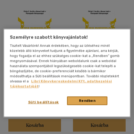
Személyre szabott könyvajánlatok!
Tisztelt Vásárlónk! Annak érdekében, hogy az ízléséhez minél
közelebb álló könyveket tudjunk a figyelmébe ajánlani, arra kérjük,
hogy fogadja el az ehhez szükséges cookie-kat a „Rendben” gomb
megnyomásával. Ennek hiányában weboldalunk csak a weboldal
Startupok Thaiföldön
Startupok Thaiföldön
használata szempontjából legszükségesebb cookie-kat telepíti a
böngészőjébe, de cookie-preferenciáit később is bármikor
Philip C. Zerrillo, Havovi Joshi,
Philip C. Zerrillo, Havovi Joshi,
módosíthatja a Süti beállítások menüpontban. További részletekért
Pannapachr Itthiopassagul
Pannapachr Itthiopassagul
olvassa el a
Libri Könyvkereskedelmi Kft. adatkezelési
tájékoztatóját
!
Antikvár partner
Antikvár partner
Rendben
Süti beállítások
Árinformációk
Árinformációk
Online ár:
1 440 Ft
Online ár:
1 499 Ft
Kosárba
Kosárba