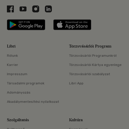
Libri a Facebookon
Libri a Youtube-on
Libri az Instagramon
Libri a LinkedInen
Libri applikáció Szerezd meg: Google P
Libri applikáció 
Libri
Törzsvásárlói Program
Rólunk
Törzsvásárlói Programunkról
Karrier
Törzsvásárlói Kártya egyenlege
Impresszum
Törzsvásárlói szabályzat
Társadalmi programok
Libri App
Adományozás
Akadálymentesítési nyilatkozat
Szolgáltatás
Kultúra