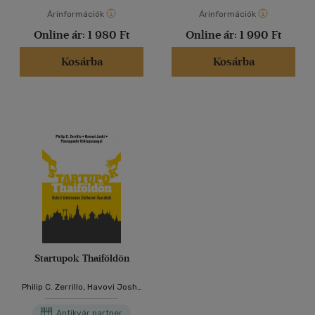
Árinformációk
Árinformációk
Online ár:
1 980 Ft
Online ár:
1 990 Ft
Kosárba
Kosárba
Startupok Thaiföldön
Philip C. Zerrillo, Havovi Joshi,
Pannapachr Itthiopassagul
Antikvár partner