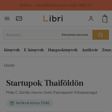
Kulacs / strandtáska most csak 1499 Ft!
Törzsvásárlói Kártya adatai
Részletes keresés
Könyvek
E-könyvek
Hangoskönyvek
Antikvár
Zene,
Főoldal
Startupok Thaiföldön
Philip C. Zerrillo, Havovi Joshi, Pannapachr Itthiopassagul
Antikvár könyv (9db)