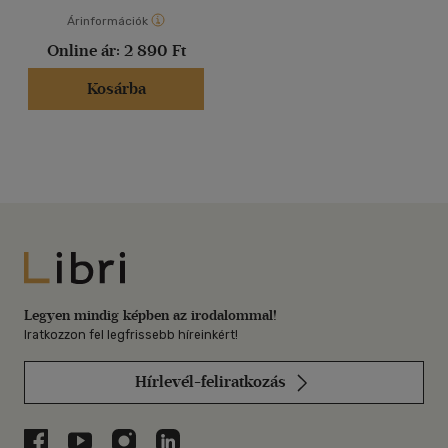
Árinformációk
Online ár:
2 890 Ft
Kosárba
Libri
Legyen mindig képben az irodalommal!
Iratkozzon fel legfrissebb híreinkért!
Hírlevél-feliratkozás
Libri a Facebookon
Libri a Youtube-on
Libri az Instagramon
Libri a LinkedInen