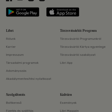
Libri applikáció Szerezd meg: Google P
Libri applikáció 
Libri
Törzsvásárlói Program
Rólunk
Törzsvásárlói Programunkról
Karrier
Törzsvásárlói Kártya egyenlege
Impresszum
Törzsvásárlói szabályzat
Társadalmi programok
Libri App
Adományozás
Akadálymentesítési nyilatkozat
Szolgáltatás
Kultúra
Boltkereső
Események
Fizetés és szállítás
Libri Magazin