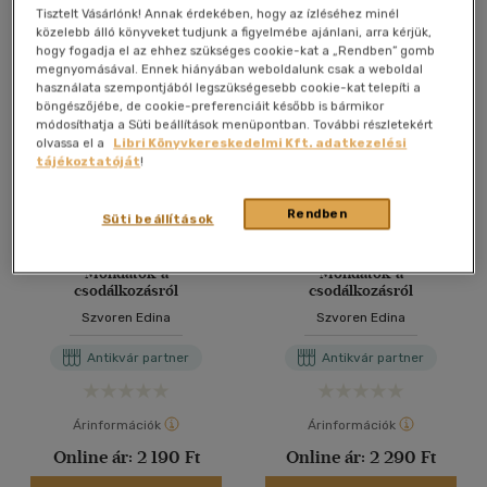
Antikvár könyv (5db)
Tisztelt Vásárlónk! Annak érdekében, hogy az ízléséhez minél
közelebb álló könyveket tudjunk a figyelmébe ajánlani, arra kérjük,
hogy fogadja el az ehhez szükséges cookie-kat a „Rendben” gomb
megnyomásával. Ennek hiányában weboldalunk csak a weboldal
használata szempontjából legszükségesebb cookie-kat telepíti a
böngészőjébe, de cookie-preferenciáit később is bármikor
módosíthatja a Süti beállítások menüpontban. További részletekért
olvassa el a
Libri Könyvkereskedelmi Kft. adatkezelési
tájékoztatóját
!
Rendben
Süti beállítások
Mondatok a
Mondatok a
csodálkozásról
csodálkozásról
Szvoren Edina
Szvoren Edina
Antikvár partner
Antikvár partner
Árinformációk
Árinformációk
Online ár:
2 190 Ft
Online ár:
2 290 Ft