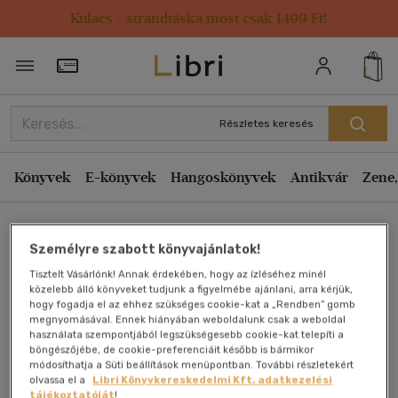
Kulacs / strandtáska most csak 1499 Ft!
Törzsvásárlói Kártya adatai
Részletes keresés
Könyvek
E-könyvek
Hangoskönyvek
Antikvár
Zene,
Főoldal
Személyre szabott könyvajánlatok!
Tisztelt Vásárlónk! Annak érdekében, hogy az ízléséhez minél
Magyar mitológia
közelebb álló könyveket tudjunk a figyelmébe ajánlani, arra kérjük,
hogy fogadja el az ehhez szükséges cookie-kat a „Rendben” gomb
megnyomásával. Ennek hiányában weboldalunk csak a weboldal
Bíró Lajos
használata szempontjából legszükségesebb cookie-kat telepíti a
böngészőjébe, de cookie-preferenciáit később is bármikor
módosíthatja a Süti beállítások menüpontban. További részletekért
Antikvár könyv (2db)
olvassa el a
Libri Könyvkereskedelmi Kft. adatkezelési
tájékoztatóját
!