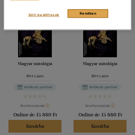
Rendben
Süti beállítások
Magyar mitológia
Magyar mitológia
Bíró Lajos
Bíró Lajos
Antikvár partner
Antikvár partner
Árinformációk
Árinformációk
Online ár:
15 880 Ft
Online ár:
15 880 Ft
Kosárba
Kosárba