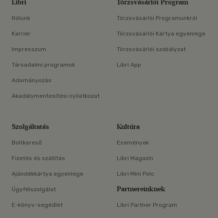
Libri
Törzsvásárlói Program
Rólunk
Törzsvásárlói Programunkról
Karrier
Törzsvásárlói Kártya egyenlege
Impresszum
Törzsvásárlói szabályzat
Társadalmi programok
Libri App
Adományozás
Akadálymentesítési nyilatkozat
Szolgáltatás
Kultúra
Boltkereső
Események
Fizetés és szállítás
Libri Magazin
Ajándékkártya egyenlege
Libri Mini Polc
Partnereinknek
Ügyfélszolgálat
E-könyv-segédlet
Libri Partner Program