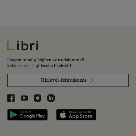
Libri
Legyen mindig képben az irodalommal!
Iratkozzon fel legfrissebb híreinkért!
Hírlevél-feliratkozás
Libri a Facebookon
Libri a Youtube-on
Libri az Instagramon
Libri a LinkedInen
Libri applikáció Szerezd meg: Google P
Libri applikáció 