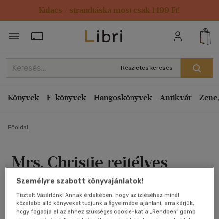
Kulacs / strandtáska most csak 1499 Ft!
Törzsvásárlói Kártya adatai
Részletes keresés
Könyvek
E-könyvek
Hangoskönyvek
Antikvár
Zene,
Főoldal
Mrs. Christie rejtélyes
eltűnése
Személyre szabott könyvajánlatok!
Tisztelt Vásárlónk! Annak érdekében, hogy az ízléséhez minél
Marie Benedict
közelebb álló könyveket tudjunk a figyelmébe ajánlani, arra kérjük,
hogy fogadja el az ehhez szükséges cookie-kat a „Rendben” gomb