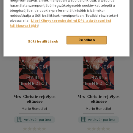
megnyomásával. Ennek hiányában weboldalunk csak a weboldal
Antikvár könyv (3db)
használata szempontjából legszükségesebb cookie-kat telepíti a
böngészőjébe, de cookie-preferenciáit később is bármikor
módosíthatja a Süti beállítások menüpontban. További részletekért
További formátumok
olvassa el a
Libri Könyvkereskedelmi Kft. adatkezelési
tájékoztatóját
!
Rendben
Süti beállítások
Mrs. Christie rejtélyes
Mrs. Christie rejtélyes
eltűnése
eltűnése
Marie Benedict
Marie Benedict
Antikvár partner
Antikvár partner