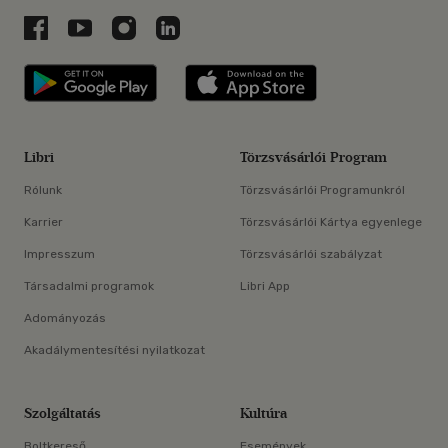
Libri a Facebookon
Libri a Youtube-on
Libri az Instagramon
Libri a LinkedInen
Libri applikáció Szerezd meg: Google P
Libri applikáció 
Libri
Törzsvásárlói Program
Rólunk
Törzsvásárlói Programunkról
Karrier
Törzsvásárlói Kártya egyenlege
Impresszum
Törzsvásárlói szabályzat
Társadalmi programok
Libri App
Adományozás
Akadálymentesítési nyilatkozat
Szolgáltatás
Kultúra
Boltkereső
Események