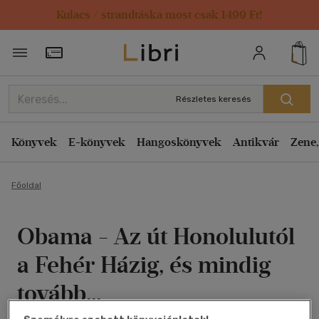
Kulacs / strandtáska most csak 1499 Ft!
Törzsvásárlói Kártya adatai
Részletes keresés
Könyvek
E-könyvek
Hangoskönyvek
Antikvár
Zene,
Főoldal
Obama - Az út Honolulutól
a Fehér Házig, és mindig
tovább...