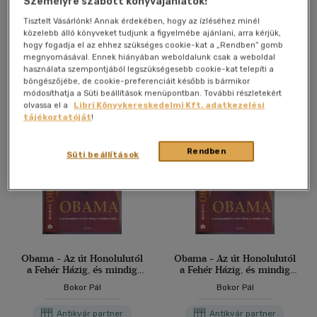
Személyre szabott könyvajánlatok!
Bokor Pál
Tisztelt Vásárlónk! Annak érdekében, hogy az ízléséhez minél
Antikvár könyv (6db)
közelebb álló könyveket tudjunk a figyelmébe ajánlani, arra kérjük,
hogy fogadja el az ehhez szükséges cookie-kat a „Rendben” gomb
megnyomásával. Ennek hiányában weboldalunk csak a weboldal
használata szempontjából legszükségesebb cookie-kat telepíti a
További formátumok
böngészőjébe, de cookie-preferenciáit később is bármikor
módosíthatja a Süti beállítások menüpontban. További részletekért
olvassa el a
Libri Könyvkereskedelmi Kft. adatkezelési
tájékoztatóját
!
Rendben
Süti beállítások
Obama - Az út Honolulutól
Obama - Az út Honolulutól
a Fehér Házig, és mindig
a Fehér Házig, és mindig
tovább...
tovább...
Bokor Pál
Bokor Pál
Antikvár partner
Antikvár partner