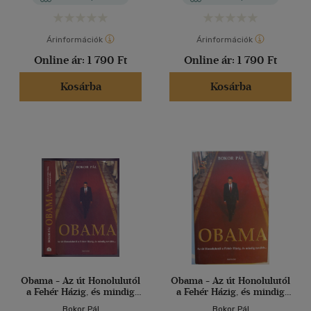
Árinformációk
Árinformációk
Online ár:
1 790 Ft
Online ár:
1 790 Ft
Kosárba
Kosárba
Obama - Az út Honolulutól
Obama - Az út Honolulutól
a Fehér Házig, és mindig
a Fehér Házig, és mindig
tovább...
tovább...
Bokor Pál
Bokor Pál