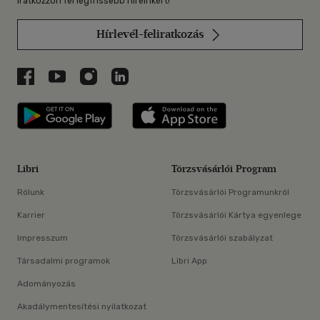
Iratkozzon fel legfrissebb híreinkért!
Hírlevél-feliratkozás
Libri a Facebookon
Libri a Youtube-on
Libri az Instagramon
Libri a LinkedInen
Libri applikáció Szerezd meg: Google P
Libri applikáció 
Libri
Törzsvásárlói Program
Rólunk
Törzsvásárlói Programunkról
Karrier
Törzsvásárlói Kártya egyenlege
Impresszum
Törzsvásárlói szabályzat
Társadalmi programok
Libri App
Adományozás
Akadálymentesítési nyilatkozat