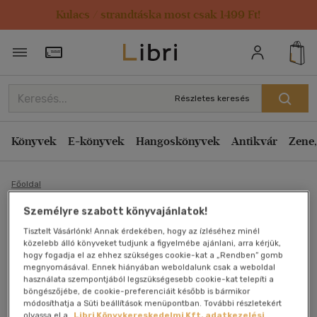
Kulacs / strandtáska most csak 1499 Ft!
Törzsvásárlói Kártya adatai
Részletes keresés
Könyvek
E-könyvek
Hangoskönyvek
Antikvár
Zene,
Főoldal
Személyre szabott könyvajánlatok!
Fűszernövények -
Tisztelt Vásárlónk! Annak érdekében, hogy az ízléséhez minél
közelebb álló könyveket tudjunk a figyelmébe ajánlani, arra kérjük,
cserépben, dézsában,
hogy fogadja el az ehhez szükséges cookie-kat a „Rendben” gomb
megnyomásával. Ennek hiányában weboldalunk csak a weboldal
használata szempontjából legszükségesebb cookie-kat telepíti a
virágládában (Hasznos
böngészőjébe, de cookie-preferenciáit később is bármikor
módosíthatja a Süti beállítások menüpontban. További részletekért
olvassa el a
Libri Könyvkereskedelmi Kft. adatkezelési