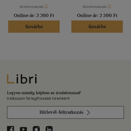
Árinformációk
Árinformációk
Online ár:
2 260 Ft
Online ár:
2 390 Ft
Kosárba
Kosárba
Libri
Legyen mindig képben az irodalommal!
Iratkozzon fel legfrissebb híreinkért!
Hírlevél-feliratkozás
Libri a Facebookon
Libri a Youtube-on
Libri az Instagramon
Libri a LinkedInen