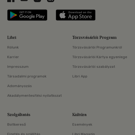
Libri applikáció Szerezd meg: Google P
Libri applikáció 
Libri
Törzsvásárlói Program
Rólunk
Törzsvásárlói Programunkról
Karrier
Törzsvásárlói Kártya egyenlege
Impresszum
Törzsvásárlói szabályzat
Társadalmi programok
Libri App
Adományozás
Akadálymentesítési nyilatkozat
Szolgáltatás
Kultúra
Boltkereső
Események
Fizetés és szállítás
Libri Magazin