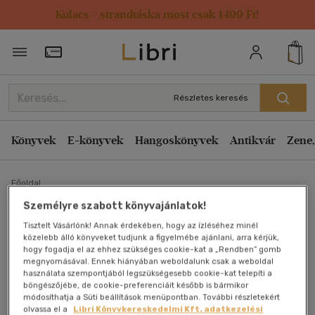
Kulacs / strandtáska most csak 1499 Ft!
Törzsvásárlói Kártya adatai
Részletes keresés
Könyvek
E-könyvek
Hangoskönyvek
Antikvár
Zene,
Főoldal
Személyre szabott könyvajánlatok!
Rauber-Kopsch Lehrbuch
Tisztelt Vásárlónk! Annak érdekében, hogy az ízléséhez minél
közelebb álló könyveket tudjunk a figyelmébe ajánlani, arra kérjük,
hogy fogadja el az ehhez szükséges cookie-kat a „Rendben” gomb
der Anatomie-Anatomie
megnyomásával. Ennek hiányában weboldalunk csak a weboldal
használata szempontjából legszükségesebb cookie-kat telepíti a
des Menschen
böngészőjébe, de cookie-preferenciáit később is bármikor
módosíthatja a Süti beállítások menüpontban. További részletekért
olvassa el a
Libri Könyvkereskedelmi Kft. adatkezelési