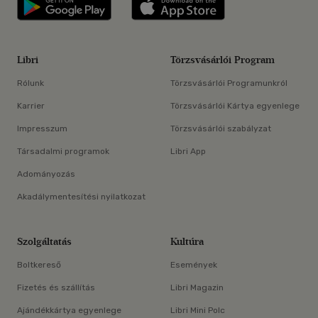
Libri applikáció Szerezd meg: Google P
Libri applikáció 
Libri
Törzsvásárlói Program
Rólunk
Törzsvásárlói Programunkról
Karrier
Törzsvásárlói Kártya egyenlege
Impresszum
Törzsvásárlói szabályzat
Társadalmi programok
Libri App
Adományozás
Akadálymentesítési nyilatkozat
Szolgáltatás
Kultúra
Boltkereső
Események
Fizetés és szállítás
Libri Magazin
Ajándékkártya egyenlege
Libri Mini Polc