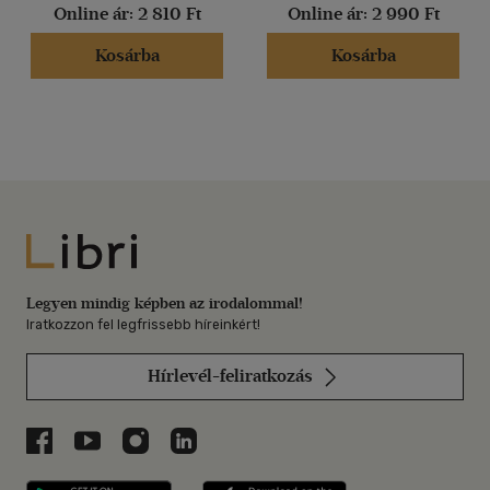
Online ár:
2 810 Ft
Online ár:
2 990 Ft
Kosárba
Kosárba
Libri
Legyen mindig képben az irodalommal!
Iratkozzon fel legfrissebb híreinkért!
Hírlevél-feliratkozás
Libri a Facebookon
Libri a Youtube-on
Libri az Instagramon
Libri a LinkedInen