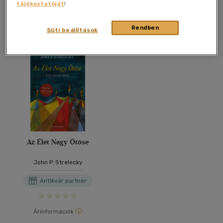
tájékoztatóját
!
További formátumok
Rendben
Süti beállítások
Az Élet Nagy Ötöse
John P. Strelecky
Antikvár partner
Árinformációk