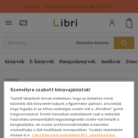
Kulacs / strandtáska most csak 1499 Ft!
Törzsvásárlói Kártya adatai
Részletes keresés
Könyvek
E-könyvek
Hangoskönyvek
Antikvár
Zene,
Főoldal
Személyre szabott könyvajánlatok!
Tisztelt Vásárlónk! Annak érdekében, hogy az ízléséhez minél
Az Élet Nagy Ötöse
közelebb álló könyveket tudjunk a figyelmébe ajánlani, arra kérjük,
hogy fogadja el az ehhez szükséges cookie-kat a „Rendben” gomb
John P. Strelecky
megnyomásával. Ennek hiányában weboldalunk csak a weboldal
használata szempontjából legszükségesebb cookie-kat telepíti a
böngészőjébe, de cookie-preferenciáit később is bármikor
Antikvár könyv (1db)
módosíthatja a Süti beállítások menüpontban. További részletekért
olvassa el a
Libri Könyvkereskedelmi Kft. adatkezelési