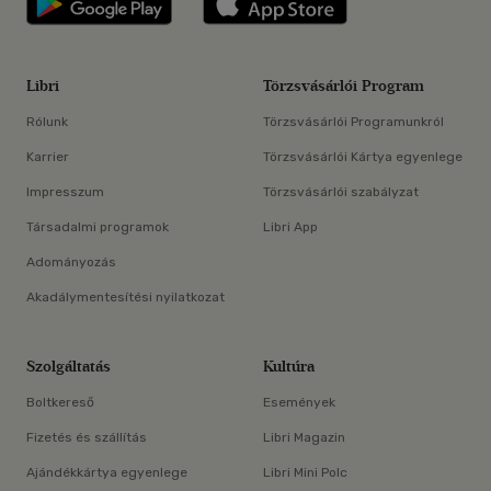
Libri
Törzsvásárlói Program
Rólunk
Törzsvásárlói Programunkról
Karrier
Törzsvásárlói Kártya egyenlege
Impresszum
Törzsvásárlói szabályzat
Társadalmi programok
Libri App
Adományozás
Akadálymentesítési nyilatkozat
Szolgáltatás
Kultúra
Boltkereső
Események
Fizetés és szállítás
Libri Magazin
Ajándékkártya egyenlege
Libri Mini Polc