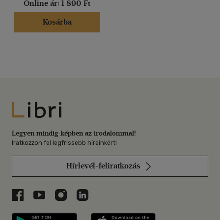
Online ár:
1 890 Ft
Kosárba
Libri
Legyen mindig képben az irodalommal!
Iratkozzon fel legfrissebb híreinkért!
Hírlevél-feliratkozás
Libri a Facebookon
Libri a Youtube-on
Libri az Instagramon
Libri a LinkedInen
Libri applikáció Szerezd meg: Google P
Libri applikáció 