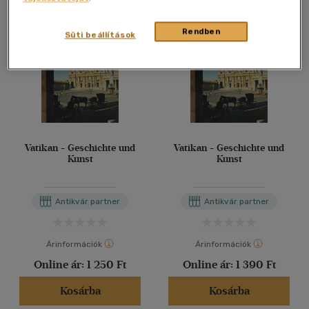
Rendben
Süti beállítások
Vatikan - Geschichte und
Vatikan - Geschichte und
Kunst
Kunst
Antikvár partner
Antikvár partner
Árinformációk
Árinformációk
Online ár:
1 250 Ft
Online ár:
1 390 Ft
Kosárba
Kosárba