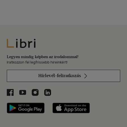
Libri
Legyen mindig képben az irodalommal!
Iratkozzon fel legfrissebb híreinkért!
Hírlevél-feliratkozás
Libri a Facebookon
Libri a Youtube-on
Libri az Instagramon
Libri a LinkedInen
Libri applikáció Szerezd meg: Google P
Libri applikáció 