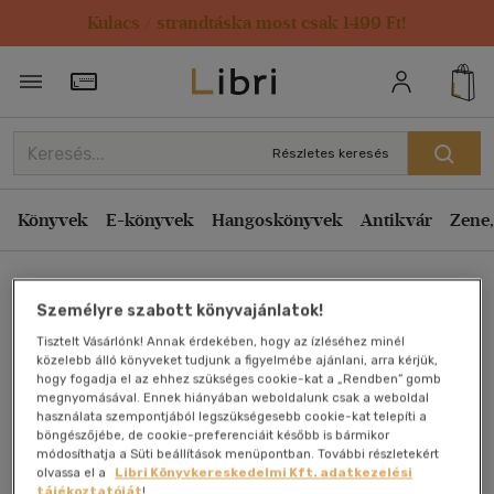
Kulacs / strandtáska most csak 1499 Ft!
Törzsvásárlói Kártya adatai
Részletes keresés
Könyvek
E-könyvek
Hangoskönyvek
Antikvár
Zene,
Főoldal
Személyre szabott könyvajánlatok!
Tisztelt Vásárlónk! Annak érdekében, hogy az ízléséhez minél
Vatikan - Geschichte und
közelebb álló könyveket tudjunk a figyelmébe ajánlani, arra kérjük,
hogy fogadja el az ehhez szükséges cookie-kat a „Rendben” gomb
megnyomásával. Ennek hiányában weboldalunk csak a weboldal
Kunst
használata szempontjából legszükségesebb cookie-kat telepíti a
böngészőjébe, de cookie-preferenciáit később is bármikor
módosíthatja a Süti beállítások menüpontban. További részletekért
Antikvár könyv (2db)
olvassa el a
Libri Könyvkereskedelmi Kft. adatkezelési
tájékoztatóját
!