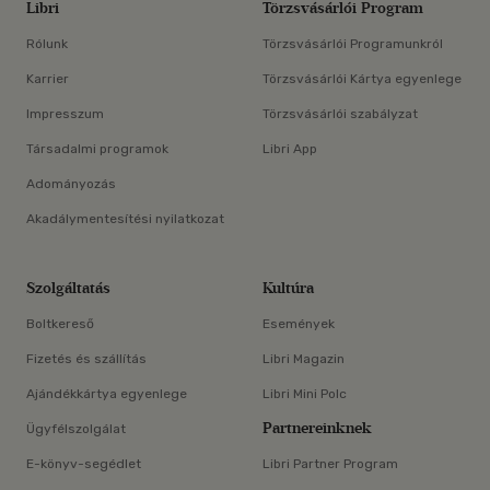
Libri
Törzsvásárlói Program
Rólunk
Törzsvásárlói Programunkról
Karrier
Törzsvásárlói Kártya egyenlege
Impresszum
Törzsvásárlói szabályzat
Társadalmi programok
Libri App
Adományozás
Akadálymentesítési nyilatkozat
Szolgáltatás
Kultúra
Boltkereső
Események
Fizetés és szállítás
Libri Magazin
Ajándékkártya egyenlege
Libri Mini Polc
Partnereinknek
Ügyfélszolgálat
E-könyv-segédlet
Libri Partner Program