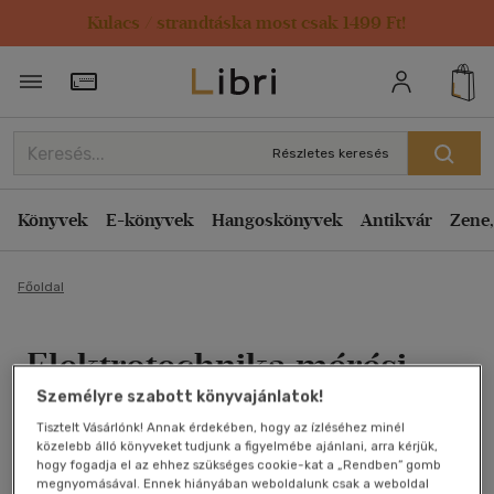
Kulacs / strandtáska most csak 1499 Ft!
Törzsvásárlói Kártya adatai
Részletes keresés
Könyvek
E-könyvek
Hangoskönyvek
Antikvár
Zene,
Főoldal
Elektrotechnika mérési
Személyre szabott könyvajánlatok!
útmutató 11-19.
Tisztelt Vásárlónk! Annak érdekében, hogy az ízléséhez minél
közelebb álló könyveket tudjunk a figyelmébe ajánlani, arra kérjük,
Nagy István
hogy fogadja el az ehhez szükséges cookie-kat a „Rendben” gomb
megnyomásával. Ennek hiányában weboldalunk csak a weboldal