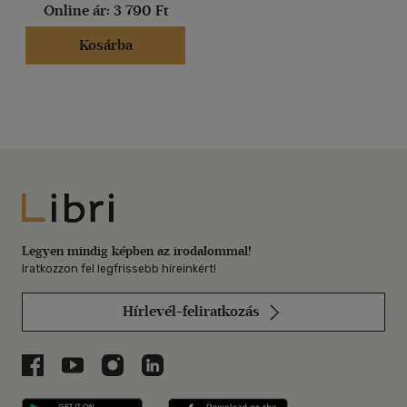
Online ár:
3 790 Ft
Kosárba
Libri
Legyen mindig képben az irodalommal!
Iratkozzon fel legfrissebb híreinkért!
Hírlevél-feliratkozás
Libri a Facebookon
Libri a Youtube-on
Libri az Instagramon
Libri a LinkedInen