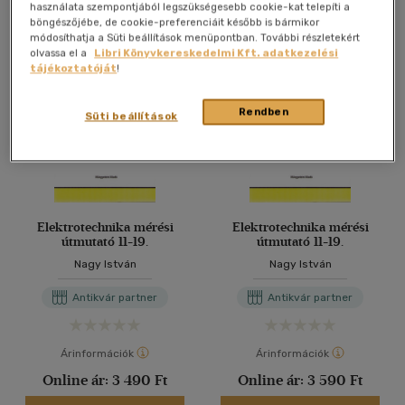
Antikvár könyv (3db)
használata szempontjából legszükségesebb cookie-kat telepíti a
böngészőjébe, de cookie-preferenciáit később is bármikor
módosíthatja a Süti beállítások menüpontban. További részletekért
olvassa el a
Libri Könyvkereskedelmi Kft. adatkezelési
tájékoztatóját
!
Rendben
Süti beállítások
Elektrotechnika mérési
Elektrotechnika mérési
útmutató 11-19.
útmutató 11-19.
Nagy István
Nagy István
Antikvár partner
Antikvár partner
Árinformációk
Árinformációk
Online ár:
3 490 Ft
Online ár:
3 590 Ft