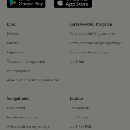
Libri applikáció Szerezd meg: Google P
Libri applikáció 
Libri
Törzsvásárlói Program
Rólunk
Törzsvásárlói Programunkról
Karrier
Törzsvásárlói Kártya egyenlege
Impresszum
Törzsvásárlói szabályzat
Társadalmi programok
Libri App
Adományozás
Akadálymentesítési nyilatkozat
Szolgáltatás
Kultúra
Boltkereső
Események
Fizetés és szállítás
Libri Magazin
Ajándékkártya egyenlege
Libri Mini Polc