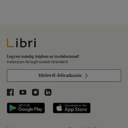
Libri
Legyen mindig képben az irodalommal!
Iratkozzon fel legfrissebb híreinkért!
Hírlevél-feliratkozás
Libri a Facebookon
Libri a Youtube-on
Libri az Instagramon
Libri a LinkedInen
Libri applikáció Szerezd meg: Google P
Libri applikáció 