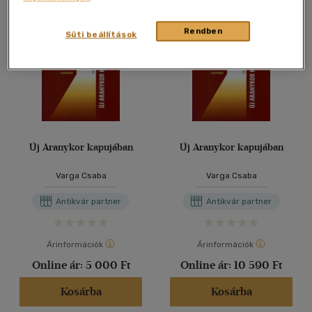
Rendben
Süti beállítások
Új Aranykor kapujában
Új Aranykor kapujában
Varga Csaba
Varga Csaba
Antikvár partner
Antikvár partner
Árinformációk
Árinformációk
Online ár:
5 000 Ft
Online ár:
10 590 Ft
Kosárba
Kosárba