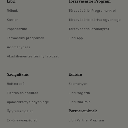
Libri
Törzsvásárlói Program
Rólunk
Törzsvásárlói Programunkról
Karrier
Törzsvásárlói Kártya egyenlege
Impresszum
Törzsvásárlói szabályzat
Társadalmi programok
Libri App
Adományozás
Akadálymentesítési nyilatkozat
Szolgáltatás
Kultúra
Boltkereső
Események
Fizetés és szállítás
Libri Magazin
Ajándékkártya egyenlege
Libri Mini Polc
Partnereinknek
Ügyfélszolgálat
E-könyv-segédlet
Libri Partner Program