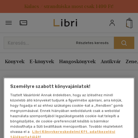
Kulacs / strandtáska most csak 1499 Ft!
Törzsvásárlói Kártya adatai
Részletes keresés
Könyvek
E-könyvek
Hangoskönyvek
Antikvár
Zene,
Főoldal
Személyre szabott könyvajánlatok!
Tisztelt Vásárlónk! Annak érdekében, hogy az ízléséhez minél
Új Aranykor kapujában
közelebb álló könyveket tudjunk a figyelmébe ajánlani, arra kérjük,
hogy fogadja el az ehhez szükséges cookie-kat a „Rendben” gomb
megnyomásával. Ennek hiányában weboldalunk csak a weboldal
Varga Csaba
használata szempontjából legszükségesebb cookie-kat telepíti a
böngészőjébe, de cookie-preferenciáit később is bármikor
módosíthatja a Süti beállítások menüpontban. További részletekért
Antikvár könyv (2db)
olvassa el a
Libri Könyvkereskedelmi Kft. adatkezelési
tájékoztatóját
!