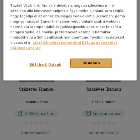
Tisztelt Vásárlónk! Annak érdekében, hogy az ízléséhez minél
További formátumok
közelebb álló könyveket tudjunk a figyelmébe ajánlani, arra kérjük,
hogy fogadja el az ehhez szükséges cookie-kat a „Rendben” gomb
megnyomásával. Ennek hiányában weboldalunk csak a weboldal
használata szempontjából legszükségesebb cookie-kat telepíti a
böngészőjébe, de cookie-preferenciáit később is bármikor
módosíthatja a Süti beállítások menüpontban. További részletekért
olvassa el a
Libri Könyvkereskedelmi Kft. adatkezelési
tájékoztatóját
!
Rendben
Süti beállítások
Százéves Trianon
Százéves Trianon
Drábik János
Drábik János
Antikvár partner
Antikvár partner
Árinformációk
Árinformációk