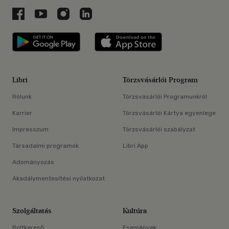
Libri a Facebookon
Libri a Youtube-on
Libri az Instagramon
Libri a LinkedInen
Libri applikáció Szerezd meg: Google P
Libri applikáció 
Libri
Törzsvásárlói Program
Rólunk
Törzsvásárlói Programunkról
Karrier
Törzsvásárlói Kártya egyenlege
Impresszum
Törzsvásárlói szabályzat
Társadalmi programok
Libri App
Adományozás
Akadálymentesítési nyilatkozat
Szolgáltatás
Kultúra
Boltkereső
Események