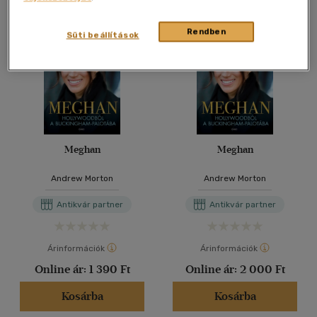
Rendben
Süti beállítások
Meghan
Meghan
Andrew Morton
Andrew Morton
Antikvár partner
Antikvár partner
Árinformációk
Árinformációk
Online ár:
1 390 Ft
Online ár:
2 000 Ft
Kosárba
Kosárba