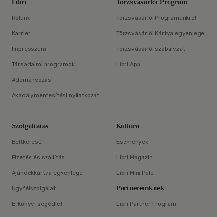
Libri
Törzsvásárlói Program
Rólunk
Törzsvásárlói Programunkról
Karrier
Törzsvásárlói Kártya egyenlege
Impresszum
Törzsvásárlói szabályzat
Társadalmi programok
Libri App
Adományozás
Akadálymentesítési nyilatkozat
Szolgáltatás
Kultúra
Boltkereső
Események
Fizetés és szállítás
Libri Magazin
Ajándékkártya egyenlege
Libri Mini Polc
Partnereinknek
Ügyfélszolgálat
E-könyv-segédlet
Libri Partner Program