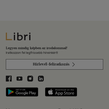
Libri
Legyen mindig képben az irodalommal!
Iratkozzon fel legfrissebb híreinkért!
Hírlevél-feliratkozás
Libri a Facebookon
Libri a Youtube-on
Libri az Instagramon
Libri a LinkedInen
Libri applikáció Szerezd meg: Google P
Libri applikáció 