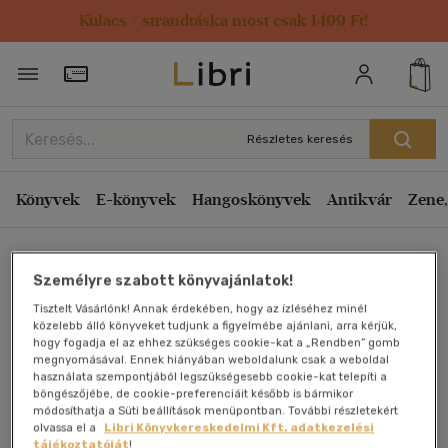
Kulacs / strandtáska most csak 1499 Ft!
Törzsvásárlói Kártya adatai
Részletes keresés
Könyvek
E-könyvek
Hangoskönyvek
Antikvár
Zene,
Főoldal
Személyre szabott könyvajánlatok!
Tisztelt Vásárlónk! Annak érdekében, hogy az ízléséhez minél
Meghan
közelebb álló könyveket tudjunk a figyelmébe ajánlani, arra kérjük,
hogy fogadja el az ehhez szükséges cookie-kat a „Rendben” gomb
megnyomásával. Ennek hiányában weboldalunk csak a weboldal
Andrew Morton
használata szempontjából legszükségesebb cookie-kat telepíti a
böngészőjébe, de cookie-preferenciáit később is bármikor
módosíthatja a Süti beállítások menüpontban. További részletekért
Antikvár könyv (2db)
olvassa el a
Libri Könyvkereskedelmi Kft. adatkezelési
tájékoztatóját
!