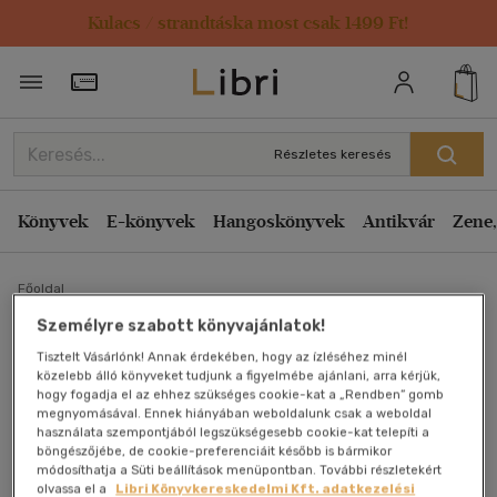
Kulacs / strandtáska most csak 1499 Ft!
Törzsvásárlói Kártya adatai
Részletes keresés
Könyvek
E-könyvek
Hangoskönyvek
Antikvár
Zene,
Főoldal
Személyre szabott könyvajánlatok!
Hungarian Business Book -
Tisztelt Vásárlónk! Annak érdekében, hogy az ízléséhez minél
közelebb álló könyveket tudjunk a figyelmébe ajánlani, arra kérjük,
hogy fogadja el az ehhez szükséges cookie-kat a „Rendben” gomb
A magyar üzleti élet
megnyomásával. Ennek hiányában weboldalunk csak a weboldal
használata szempontjából legszükségesebb cookie-kat telepíti a
almanachja (magyar-
böngészőjébe, de cookie-preferenciáit később is bármikor
módosíthatja a Süti beállítások menüpontban. További részletekért
olvassa el a
Libri Könyvkereskedelmi Kft. adatkezelési