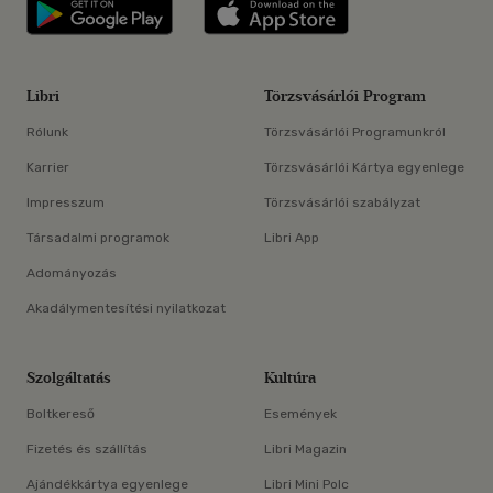
Libri applikáció Szerezd meg: Google P
Libri applikáció 
Libri
Törzsvásárlói Program
Rólunk
Törzsvásárlói Programunkról
Karrier
Törzsvásárlói Kártya egyenlege
Impresszum
Törzsvásárlói szabályzat
Társadalmi programok
Libri App
Adományozás
Akadálymentesítési nyilatkozat
Szolgáltatás
Kultúra
Boltkereső
Események
Fizetés és szállítás
Libri Magazin
Ajándékkártya egyenlege
Libri Mini Polc