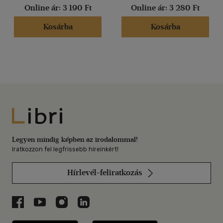
Online ár:
3 190 Ft
Online ár:
3 280 Ft
Kosárba
Kosárba
Libri
Legyen mindig képben az irodalommal!
Iratkozzon fel legfrissebb híreinkért!
Hírlevél-feliratkozás
Libri a Facebookon
Libri a Youtube-on
Libri az Instagramon
Libri a LinkedInen