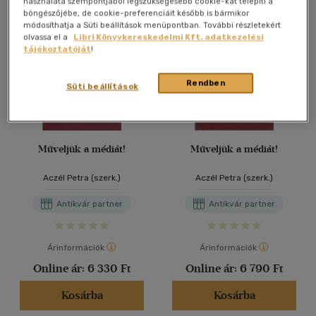
használata szempontjából legszükségesebb cookie-kat telepíti a
böngészőjébe, de cookie-preferenciáit később is bármikor
módosíthatja a Süti beállítások menüpontban. További részletekért
olvassa el a
Libri Könyvkereskedelmi Kft. adatkezelési
tájékoztatóját
!
Rendben
Süti beállítások
Műveljük a médiát!
Műveljük a médiát!
Aczél Petra (szerk.)
Aczél Petra (szerk.)
Antikvár partner
Antikvár partner
Árinformációk
Árinformációk
Online ár:
6 330 Ft
Online ár:
6 790 Ft
Kosárba
Kosárba