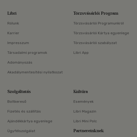
Libri
Törzsvásárlói Program
Rólunk
Törzsvásárlói Programunkról
Karrier
Törzsvásárlói Kártya egyenlege
Impresszum
Törzsvásárlói szabályzat
Társadalmi programok
Libri App
Adományozás
Akadálymentesítési nyilatkozat
Szolgáltatás
Kultúra
Boltkereső
Események
Fizetés és szállítás
Libri Magazin
Ajándékkártya egyenlege
Libri Mini Polc
Partnereinknek
Ügyfélszolgálat