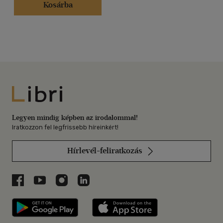
Kosárba
Libri
Legyen mindig képben az irodalommal!
Iratkozzon fel legfrissebb híreinkért!
Hírlevél-feliratkozás
Libri a Facebookon
Libri a Youtube-on
Libri az Instagramon
Libri a LinkedInen
Libri applikáció Szerezd meg: Google P
Libri applikáció 