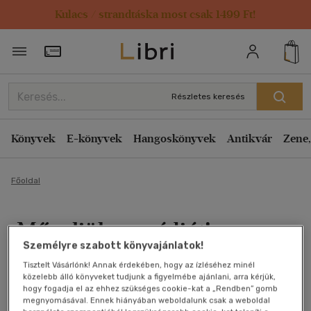
Kulacs / strandtáska most csak 1499 Ft!
Törzsvásárlói Kártya adatai
Részletes keresés
Könyvek
E-könyvek
Hangoskönyvek
Antikvár
Zene,
Főoldal
Műveljük a médiát!
Személyre szabott könyvajánlatok!
Aczél Petra (szerk.)
Tisztelt Vásárlónk! Annak érdekében, hogy az ízléséhez minél
közelebb álló könyveket tudjunk a figyelmébe ajánlani, arra kérjük,
Antikvár könyv (3db)
hogy fogadja el az ehhez szükséges cookie-kat a „Rendben” gomb
megnyomásával. Ennek hiányában weboldalunk csak a weboldal