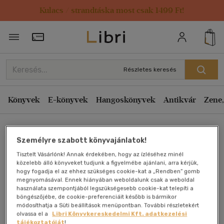
Kulacs / strandtáska most csak 1499 Ft!
Törzsvásárlói Kártya adatai
Részletes keresés
Könyvek
E-könyvek
Hangoskönyvek
Antikvár
Zene,
Főoldal
Személyre szabott könyvajánlatok!
Tisztelt Vásárlónk! Annak érdekében, hogy az ízléséhez minél
Az üvegmágus
közelebb álló könyveket tudjunk a figyelmébe ajánlani, arra kérjük,
hogy fogadja el az ehhez szükséges cookie-kat a „Rendben” gomb
megnyomásával. Ennek hiányában weboldalunk csak a weboldal
Charlie N. Holmberg
használata szempontjából legszükségesebb cookie-kat telepíti a
böngészőjébe, de cookie-preferenciáit később is bármikor
módosíthatja a Süti beállítások menüpontban. További részletekért
Antikvár könyv (3db)
olvassa el a
Libri Könyvkereskedelmi Kft. adatkezelési
tájékoztatóját
!