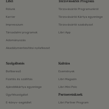
Libri
Törzsvásárlói Program
Rólunk
Törzsvásárlói Programunkról
Karrier
Törzsvásárlói Kártya egyenlege
Impresszum
Törzsvásárlói szabályzat
Társadalmi programok
Libri App
Adományozás
Akadálymentesítési nyilatkozat
Szolgáltatás
Kultúra
Boltkereső
Események
Fizetés és szállítás
Libri Magazin
Ajándékkártya egyenlege
Libri Mini Polc
Partnereinknek
Ügyfélszolgálat
E-könyv-segédlet
Libri Partner Program