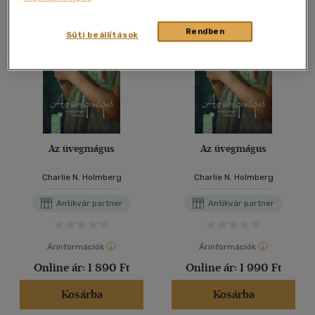
Rendben
Süti beállítások
Az üvegmágus
Az üvegmágus
Charlie N. Holmberg
Charlie N. Holmberg
Antikvár partner
Antikvár partner
Árinformációk
Árinformációk
Online ár:
1 890 Ft
Online ár:
1 990 Ft
Kosárba
Kosárba