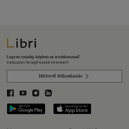
Libri
Legyen mindig képben az irodalommal!
Iratkozzon fel legfrissebb híreinkért!
Hírlevél-feliratkozás
Libri a Facebookon
Libri a Youtube-on
Libri az Instagramon
Libri a LinkedInen
Libri applikáció Szerezd meg: Google P
Libri applikáció 