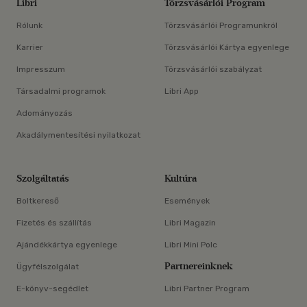
Libri
Törzsvásárlói Program
Rólunk
Törzsvásárlói Programunkról
Karrier
Törzsvásárlói Kártya egyenlege
Impresszum
Törzsvásárlói szabályzat
Társadalmi programok
Libri App
Adományozás
Akadálymentesítési nyilatkozat
Szolgáltatás
Kultúra
Boltkereső
Események
Fizetés és szállítás
Libri Magazin
Ajándékkártya egyenlege
Libri Mini Polc
Partnereinknek
Ügyfélszolgálat
E-könyv-segédlet
Libri Partner Program