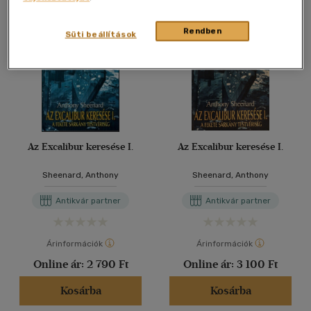
Rendben
Süti beállítások
Az Excalibur keresése I.
Az Excalibur keresése I.
Sheenard, Anthony
Sheenard, Anthony
Antikvár partner
Antikvár partner
Árinformációk
Árinformációk
Online ár:
2 790 Ft
Online ár:
3 100 Ft
Kosárba
Kosárba