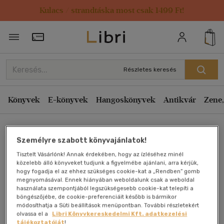
Kulacs / strandtáska most csak 1499 Ft!
Törzsvásárlói Kártya adatai
Részletes keresés
Könyvek
E-könyvek
Hangoskönyvek
Antikvár
Zene,
Főoldal
Személyre szabott könyvajánlatok!
Tisztelt Vásárlónk! Annak érdekében, hogy az ízléséhez minél
Az Excalibur keresése I.
közelebb álló könyveket tudjunk a figyelmébe ajánlani, arra kérjük,
hogy fogadja el az ehhez szükséges cookie-kat a „Rendben” gomb
megnyomásával. Ennek hiányában weboldalunk csak a weboldal
Sheenard, Anthony
használata szempontjából legszükségesebb cookie-kat telepíti a
böngészőjébe, de cookie-preferenciáit később is bármikor
módosíthatja a Süti beállítások menüpontban. További részletekért
Antikvár könyv (2db)
olvassa el a
Libri Könyvkereskedelmi Kft. adatkezelési
tájékoztatóját
!