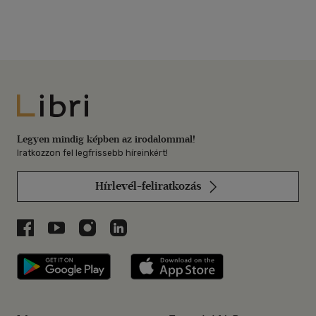
Libri
Legyen mindig képben az irodalommal!
Iratkozzon fel legfrissebb híreinkért!
Hírlevél-feliratkozás
Libri a Facebookon
Libri a Youtube-on
Libri az Instagramon
Libri a LinkedInen
Libri applikáció Szerezd meg: Google P
Libri applikáció 